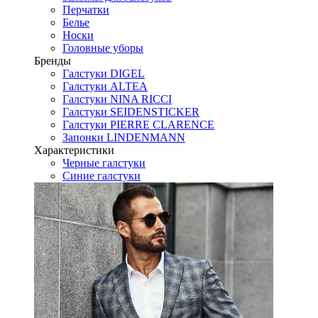
Перчатки
Белье
Носки
Головные уборы
Бренды
Галстуки DIGEL
Галстуки ALTEA
Галстуки NINA RICCI
Галстуки SEIDENSTICKER
Галстуки PIERRE CLARENCE
Запонки LINDENMANN
Характеристики
Черные галстуки
Синие галстуки