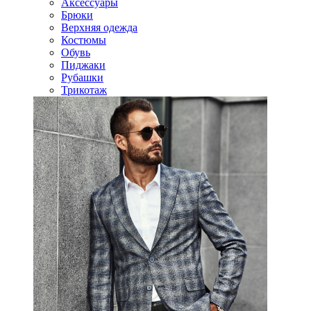
Аксессуары
Брюки
Верхняя одежда
Костюмы
Обувь
Пиджаки
Рубашки
Трикотаж