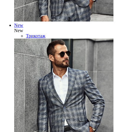
New
New
Трикотаж