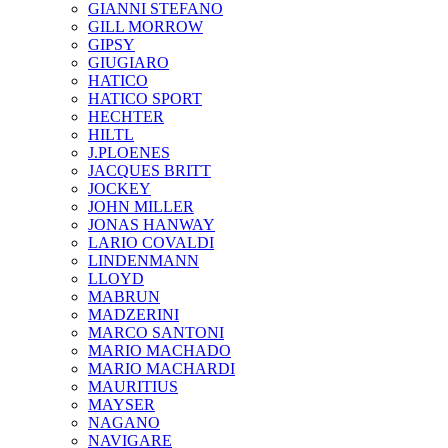
GIANNI STEFANO
GILL MORROW
GIPSY
GIUGIARO
HATICO
HATICO SPORT
HECHTER
HILTL
J.PLOENES
JAСQUES BRITT
JOCKEY
JOHN MILLER
JONAS HANWAY
LARIO COVALDI
LINDENMANN
LLOYD
MABRUN
MADZERINI
MARCO SANTONI
MARIO MACHADO
MARIO MACHARDI
MAURITIUS
MAYSER
NAGANO
NAVIGARE