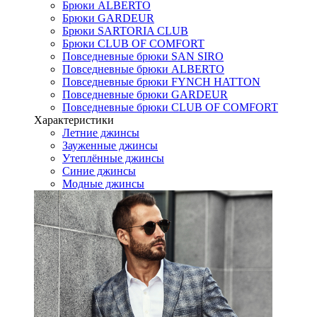
Брюки ALBERTO
Брюки GARDEUR
Брюки SARTORIA CLUB
Брюки CLUB OF COMFORT
Повседневные брюки SAN SIRO
Повседневные брюки ALBERTO
Повседневные брюки FYNCH HATTON
Повседневные брюки GARDEUR
Повседневные брюки CLUB OF COMFORT
Характеристики
Летние джинсы
Зауженные джинсы
Утеплённые джинсы
Синие джинсы
Модные джинсы