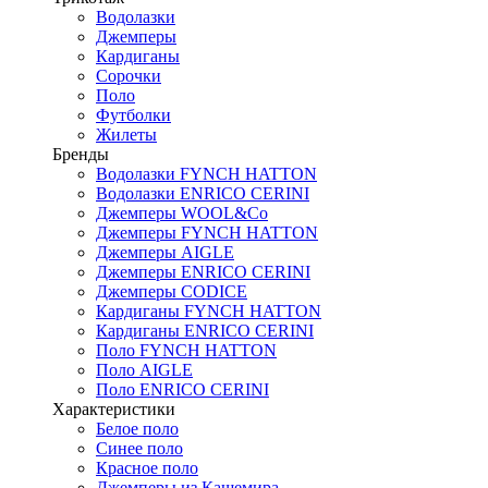
Водолазки
Джемперы
Кардиганы
Сорочки
Поло
Футболки
Жилеты
Бренды
Водолазки FYNCH HATTON
Водолазки ENRICO CERINI
Джемперы WOOL&Co
Джемперы FYNCH HATTON
Джемперы AIGLE
Джемперы ENRICO CERINI
Джемперы CODICE
Кардиганы FYNCH HATTON
Кардиганы ENRICO CERINI
Поло FYNCH HATTON
Поло AIGLE
Поло ENRICO CERINI
Характеристики
Белое поло
Синее поло
Красное поло
Джемперы из Кашемира