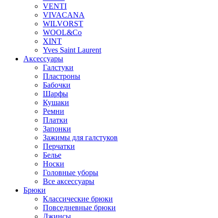
VENTI
VIVACANA
WILVORST
WOOL&Co
XINT
Yves Saint Laurent
Аксессуары
Галстуки
Пластроны
Бабочки
Шарфы
Кушаки
Ремни
Платки
Запонки
Зажимы для галстуков
Перчатки
Белье
Носки
Головные уборы
Все аксессуары
Брюки
Классические брюки
Повседневные брюки
Джинсы