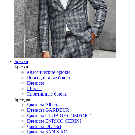
Брюки
Брюки
Классические брюки
Повседневные брюки
Джинсы
Шорты
Спортивные брюки
Бренды
Джинсы Alberto
Джинсы GARDEUR
Джинсы CLUB OF COMFORT
Джинсы ENRICO CERINI
Джинсы DL1961
Джинсы SAN SIRO