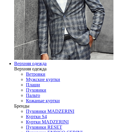
Верхняя одежда
Верхняя одежда
Ветровки
Мужские куртки
Плащи
Пуховики
Пальто
Кожаные куртки
Бренды
Пуховики MADZERINI
Куртки S4
Куртки MADZERINI
Пуховики RESET