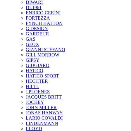
DIWARI
DL1961
ENRICO CERINI
FORTEZZA
FYNCH HATTON
G DESIGN
GARDEUR
GAS
GEOX
GIANNI STEFANO
GILL MORROW
GIPSY
GIUGIARO
HATICO
HATICO SPORT
HECHTER
HILTL
J.PLOENES
JAСQUES BRITT
JOCKEY
JOHN MILLER
JONAS HANWAY
LARIO COVALDI
LINDENMANN
LLOYD