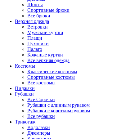
Шорты
Спортивные брюки
Все брюки
Верхняя одежда
Ветровки
Мужские куртки
Плащи
Пуховики
Пальто
Кожаные куртки
Все верхняя одежда
Костюмы
Классические костюмы
Спортивные костюмы
Все костюмы
Пиджаки
Рубашки
Все Сорочки
Рубашки с длинным рукавом
Рубашки с коротким рукавом
Все рубашки
Трикотаж
Водолазки
Джемперы
Кардиганы