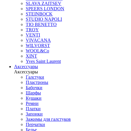
SLAVA ZAITSEV
SPEERS LONDON
STEINBOCK
STUDIO NAPOLI
TIO BENETTO
TROY
VENTI
VIVACANA
WILVORST
WOOL&Co
XINT
Yves Saint Laurent
Аксессуары
Аксессуары
Галстуки
Пластроны
Бабочки
Шарфы
Кушаки
Ремни
Платки
Запонки
Зажимы для галстуков
Перчатки
Белье