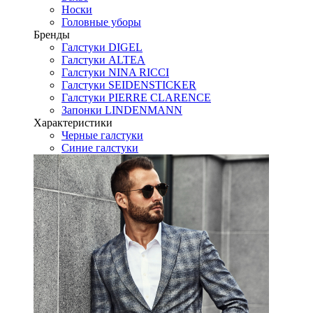
Носки
Головные уборы
Бренды
Галстуки DIGEL
Галстуки ALTEA
Галстуки NINA RICCI
Галстуки SEIDENSTICKER
Галстуки PIERRE CLARENCE
Запонки LINDENMANN
Характеристики
Черные галстуки
Синие галстуки