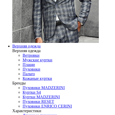
Верхняя одежда
Верхняя одежда
Ветровки
Мужские куртки
Плащи
Пуховики
Пальто
Кожаные куртки
Бренды
Пуховики MADZERINI
Куртки S4
Куртки MADZERINI
Пуховики RESET
Пуховики ENRICO CERINI
Характеристики