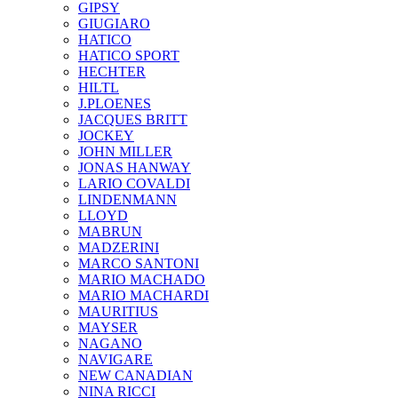
GIPSY
GIUGIARO
HATICO
HATICO SPORT
HECHTER
HILTL
J.PLOENES
JAСQUES BRITT
JOCKEY
JOHN MILLER
JONAS HANWAY
LARIO COVALDI
LINDENMANN
LLOYD
MABRUN
MADZERINI
MARCO SANTONI
MARIO MACHADO
MARIO MACHARDI
MAURITIUS
MAYSER
NAGANO
NAVIGARE
NEW CANADIAN
NINA RICCI