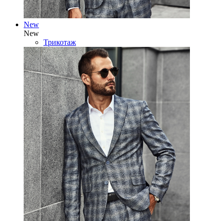
New
New
Трикотаж