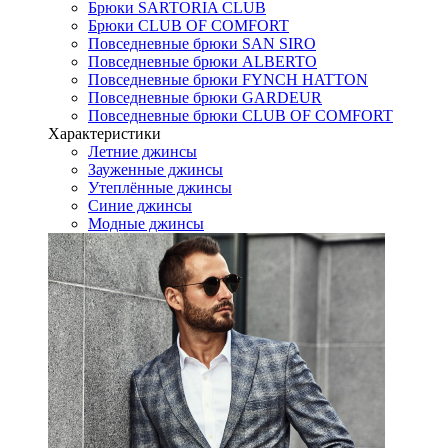
Брюки SARTORIA CLUB
Брюки CLUB OF COMFORT
Повседневные брюки SAN SIRO
Повседневные брюки ALBERTO
Повседневные брюки FYNCH HATTON
Повседневные брюки GARDEUR
Повседневные брюки CLUB OF COMFORT
Характеристики
Летние джинсы
Зауженные джинсы
Утеплённые джинсы
Синие джинсы
Модные джинсы