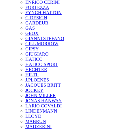
ENRICO CERINI
FORTEZZA
FYNCH HATTON
G DESIGN
GARDEUR
GAS
GEOX
GIANNI STEFANO
GILL MORROW
GIPSY
GIUGIARO
HATICO
HATICO SPORT
HECHTER
HILTL
J.PLOENES
JAСQUES BRITT
JOCKEY
JOHN MILLER
JONAS HANWAY
LARIO COVALDI
LINDENMANN
LLOYD
MABRUN
MADZERINI