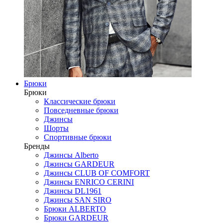
Брюки
Брюки
Классические брюки
Повседневные брюки
Джинсы
Шорты
Спортивные брюки
Бренды
Джинсы Alberto
Джинсы GARDEUR
Джинсы CLUB OF COMFORT
Джинсы ENRICO CERINI
Джинсы DL1961
Джинсы SAN SIRO
Брюки ALBERTO
Брюки GARDEUR