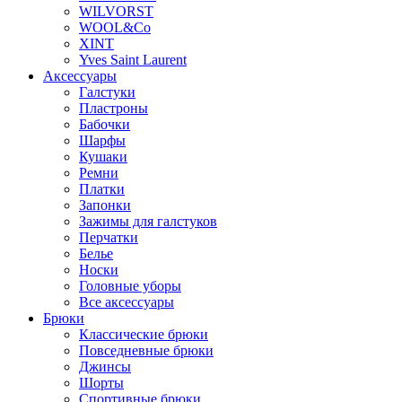
WILVORST
WOOL&Co
XINT
Yves Saint Laurent
Аксессуары
Галстуки
Пластроны
Бабочки
Шарфы
Кушаки
Ремни
Платки
Запонки
Зажимы для галстуков
Перчатки
Белье
Носки
Головные уборы
Все аксессуары
Брюки
Классические брюки
Повседневные брюки
Джинсы
Шорты
Спортивные брюки