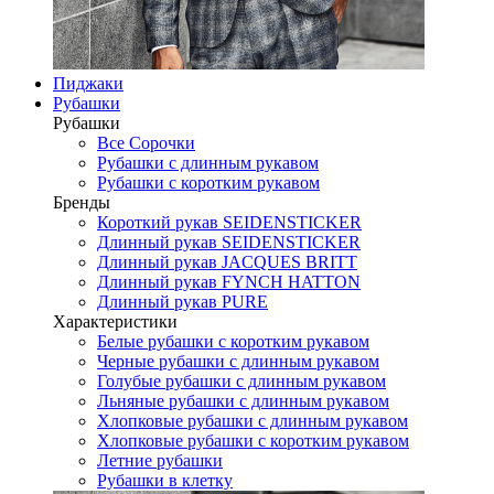
Пиджаки
Рубашки
Рубашки
Все Сорочки
Рубашки с длинным рукавом
Рубашки с коротким рукавом
Бренды
Короткий рукав SEIDENSTICKER
Длинный рукав SEIDENSTICKER
Длинный рукав JAСQUES BRITT
Длинный рукав FYNCH HATTON
Длинный рукав PURE
Характеристики
Белые рубашки с коротким рукавом
Черные рубашки с длинным рукавом
Голубые рубашки с длинным рукавом
Льняные рубашки с длинным рукавом
Хлопковые рубашки с длинным рукавом
Хлопковые рубашки с коротким рукавом
Летние рубашки
Рубашки в клетку