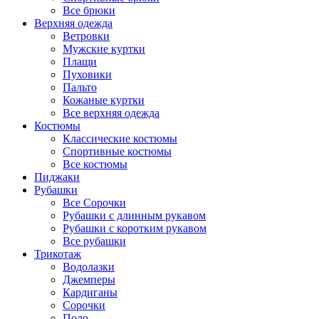
Все брюки
Верхняя одежда
Ветровки
Мужские куртки
Плащи
Пуховики
Пальто
Кожаные куртки
Все верхняя одежда
Костюмы
Классические костюмы
Спортивные костюмы
Все костюмы
Пиджаки
Рубашки
Все Сорочки
Рубашки с длинным рукавом
Рубашки с коротким рукавом
Все рубашки
Трикотаж
Водолазки
Джемперы
Кардиганы
Сорочки
Поло