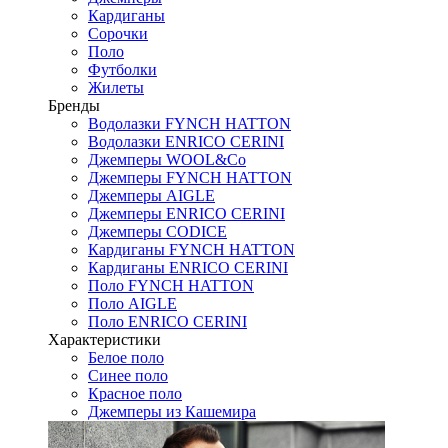
Кардиганы
Сорочки
Поло
Футболки
Жилеты
Бренды
Водолазки FYNCH HATTON
Водолазки ENRICO CERINI
Джемперы WOOL&Co
Джемперы FYNCH HATTON
Джемперы AIGLE
Джемперы ENRICO CERINI
Джемперы CODICE
Кардиганы FYNCH HATTON
Кардиганы ENRICO CERINI
Поло FYNCH HATTON
Поло AIGLE
Поло ENRICO CERINI
Характеристики
Белое поло
Синее поло
Красное поло
Джемперы из Кашемира