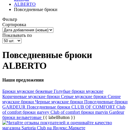
ALBERTO
Повседневные брюки
Фильтр
Сортировка
Показывать по
Повседневные брюки
ALBERTO
Наши предложения
Брюки мужские бежевые
Голубые брюки мужские
Коричневые мужские брюки
Серые мужские брюки
Синие
мужские брюки
Черные мужские брюки
Повседневные брюки
GARDEUR
Повседневные брюки CLUB OF COMFORT
Club
of comfort брюки garvey
Club of comfort брюки marvin
Gardeur
брюки вельветовые
{{ labelButton }}