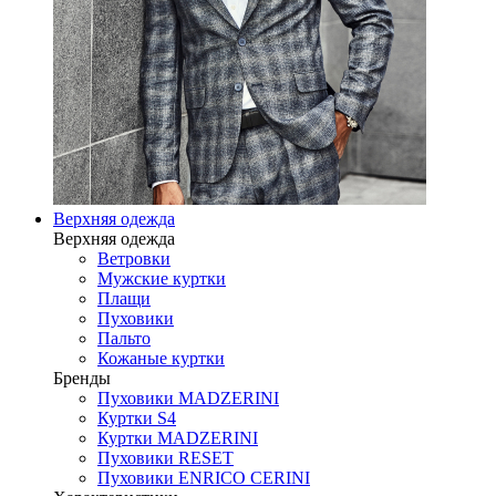
Верхняя одежда
Верхняя одежда
Ветровки
Мужские куртки
Плащи
Пуховики
Пальто
Кожаные куртки
Бренды
Пуховики MADZERINI
Куртки S4
Куртки MADZERINI
Пуховики RESET
Пуховики ENRICO CERINI