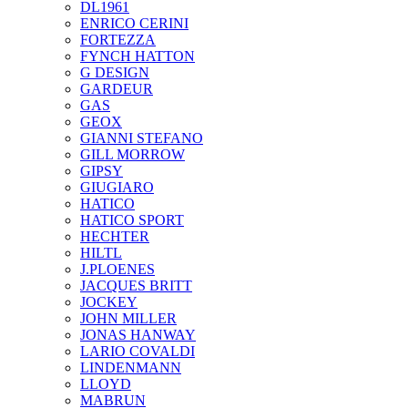
DL1961
ENRICO CERINI
FORTEZZA
FYNCH HATTON
G DESIGN
GARDEUR
GAS
GEOX
GIANNI STEFANO
GILL MORROW
GIPSY
GIUGIARO
HATICO
HATICO SPORT
HECHTER
HILTL
J.PLOENES
JAСQUES BRITT
JOCKEY
JOHN MILLER
JONAS HANWAY
LARIO COVALDI
LINDENMANN
LLOYD
MABRUN