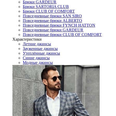
Брюки GARDEUR
Брюки SARTORIA CLUB
Брюки CLUB OF COMFORT
Повседневные брюки SAN SIRO
Повседневные брюки ALBERTO
Повседневные брюки FYNCH HATTON
Повседневные брюки GARDEUR
Повседневные брюки CLUB OF COMFORT
Характеристики
Летние джинсы
Зауженные джинсы
Утеплённые джинсы
Синие джинсы
Модные джинсы