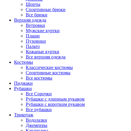
Шорты
Спортивные брюки
Все брюки
Верхняя одежда
Ветровки
Мужские куртки
Плащи
Пуховики
Пальто
Кожаные куртки
Все верхняя одежда
Костюмы
Классические костюмы
Спортивные костюмы
Все костюмы
Пиджаки
Рубашки
Все Сорочки
Рубашки с длинным рукавом
Рубашки с коротким рукавом
Все рубашки
Трикотаж
Водолазки
Джемперы
Кардиганы