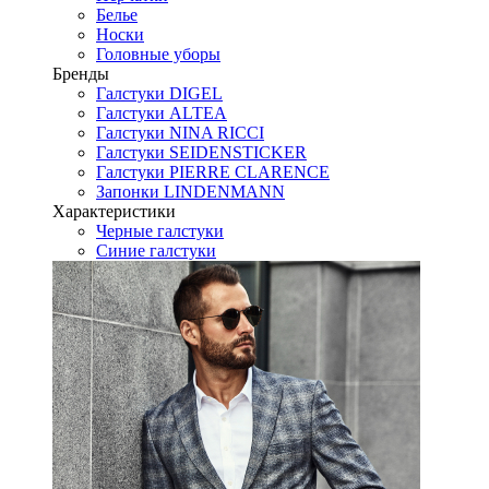
Белье
Носки
Головные уборы
Бренды
Галстуки DIGEL
Галстуки ALTEA
Галстуки NINA RICCI
Галстуки SEIDENSTICKER
Галстуки PIERRE CLARENCE
Запонки LINDENMANN
Характеристики
Черные галстуки
Синие галстуки