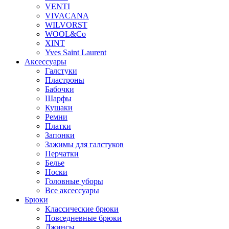
VENTI
VIVACANA
WILVORST
WOOL&Co
XINT
Yves Saint Laurent
Аксессуары
Галстуки
Пластроны
Бабочки
Шарфы
Кушаки
Ремни
Платки
Запонки
Зажимы для галстуков
Перчатки
Белье
Носки
Головные уборы
Все аксессуары
Брюки
Классические брюки
Повседневные брюки
Джинсы