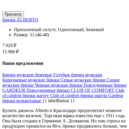
Просмотр
Брюки ALBERTO
Приталенный силуэт, Однотонный, Бежевый
Размер:
31 (46-48)
7 029 ₽
15 980 ₽
Наши предложения
Брюки мужские бежевые
Голубые брюки мужские
Коричневые мужские брюки
Серые мужские брюки
Синие
мужские брюки
Черные мужские брюки
Повседневные брюки
GARDEUR
Повседневные брюки CLUB OF COMFORT
Club
of comfort брюки garvey
Club of comfort брюки marvin
Gardeur
брюки вельветовые
{{ labelButton }}
Купить джинсы Alberto в Краснодаре предпочитает немалое
количество мужчин. Торговая марка известна еще с 1911 года.
Она была создана в Германии А. Долманом. Но пик спроса на
продукцию пришелся на 80-е, брюки продавались больше, чем