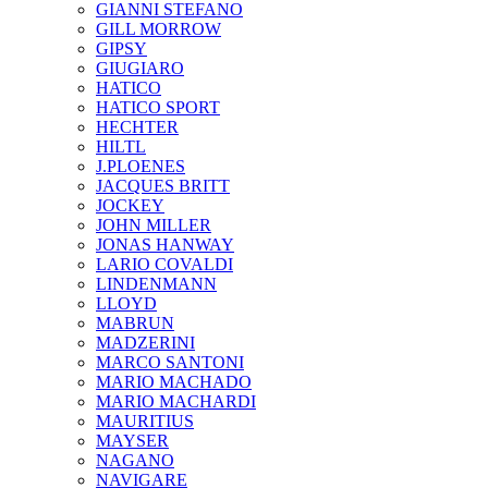
GIANNI STEFANO
GILL MORROW
GIPSY
GIUGIARO
HATICO
HATICO SPORT
HECHTER
HILTL
J.PLOENES
JAСQUES BRITT
JOCKEY
JOHN MILLER
JONAS HANWAY
LARIO COVALDI
LINDENMANN
LLOYD
MABRUN
MADZERINI
MARCO SANTONI
MARIO MACHADO
MARIO MACHARDI
MAURITIUS
MAYSER
NAGANO
NAVIGARE