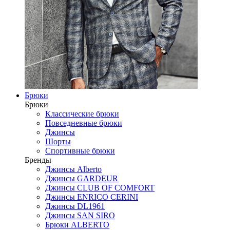
Брюки
Брюки
Классические брюки
Повседневные брюки
Джинсы
Шорты
Спортивные брюки
Бренды
Джинсы Alberto
Джинсы GARDEUR
Джинсы CLUB OF COMFORT
Джинсы ENRICO CERINI
Джинсы DL1961
Джинсы SAN SIRO
Брюки ALBERTO