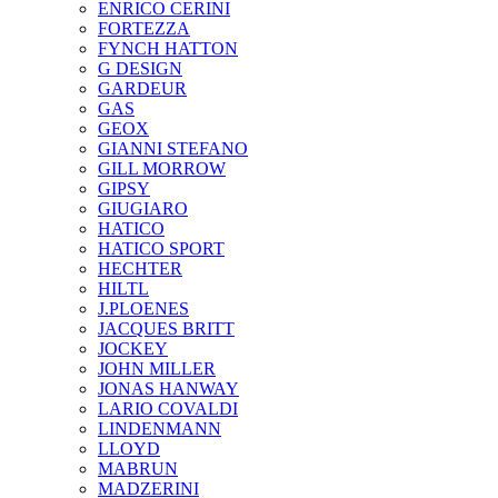
ENRICO CERINI
FORTEZZA
FYNCH HATTON
G DESIGN
GARDEUR
GAS
GEOX
GIANNI STEFANO
GILL MORROW
GIPSY
GIUGIARO
HATICO
HATICO SPORT
HECHTER
HILTL
J.PLOENES
JAСQUES BRITT
JOCKEY
JOHN MILLER
JONAS HANWAY
LARIO COVALDI
LINDENMANN
LLOYD
MABRUN
MADZERINI