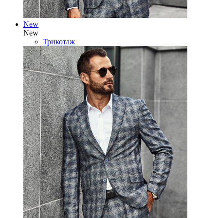
New
New
Трикотаж