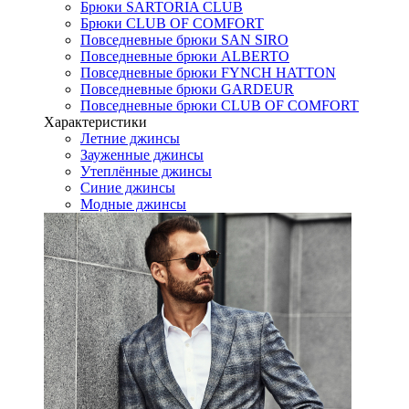
Брюки SARTORIA CLUB
Брюки CLUB OF COMFORT
Повседневные брюки SAN SIRO
Повседневные брюки ALBERTO
Повседневные брюки FYNCH HATTON
Повседневные брюки GARDEUR
Повседневные брюки CLUB OF COMFORT
Характеристики
Летние джинсы
Зауженные джинсы
Утеплённые джинсы
Синие джинсы
Модные джинсы