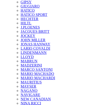
GIPSY
GIUGIARO
HATICO
HATICO SPORT
HECHTER
HILTL
J.PLOENES
JAСQUES BRITT
JOCKEY
JOHN MILLER
JONAS HANWAY
LARIO COVALDI
LINDENMANN
LLOYD
MABRUN
MADZERINI
MARCO SANTONI
MARIO MACHADO
MARIO MACHARDI
MAURITIUS
MAYSER
NAGANO
NAVIGARE
NEW CANADIAN
NINA RICCI