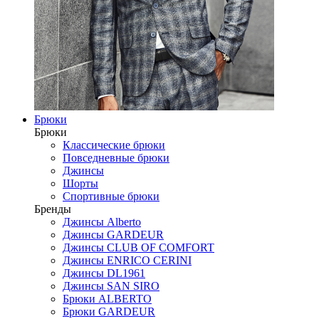
Брюки
Брюки
Классические брюки
Повседневные брюки
Джинсы
Шорты
Спортивные брюки
Бренды
Джинсы Alberto
Джинсы GARDEUR
Джинсы CLUB OF COMFORT
Джинсы ENRICO CERINI
Джинсы DL1961
Джинсы SAN SIRO
Брюки ALBERTO
Брюки GARDEUR