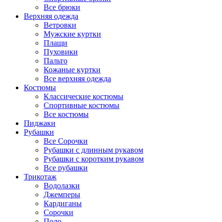
Все брюки
Верхняя одежда
Ветровки
Мужские куртки
Плащи
Пуховики
Пальто
Кожаные куртки
Все верхняя одежда
Костюмы
Классические костюмы
Спортивные костюмы
Все костюмы
Пиджаки
Рубашки
Все Сорочки
Рубашки с длинным рукавом
Рубашки с коротким рукавом
Все рубашки
Трикотаж
Водолазки
Джемперы
Кардиганы
Сорочки
Поло