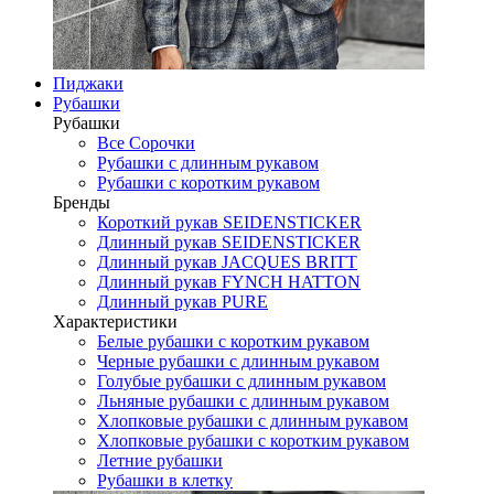
Пиджаки
Рубашки
Рубашки
Все Сорочки
Рубашки с длинным рукавом
Рубашки с коротким рукавом
Бренды
Короткий рукав SEIDENSTICKER
Длинный рукав SEIDENSTICKER
Длинный рукав JAСQUES BRITT
Длинный рукав FYNCH HATTON
Длинный рукав PURE
Характеристики
Белые рубашки с коротким рукавом
Черные рубашки с длинным рукавом
Голубые рубашки с длинным рукавом
Льняные рубашки с длинным рукавом
Хлопковые рубашки с длинным рукавом
Хлопковые рубашки с коротким рукавом
Летние рубашки
Рубашки в клетку