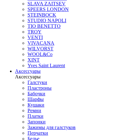
SLAVA ZAITSEV
SPEERS LONDON
STEINBOCK
STUDIO NAPOLI
TIO BENETTO
TROY
VENTI
VIVACANA
WILVORST
WOOL&Co
XINT
Yves Saint Laurent
Аксессуары
Аксессуары
Галстуки
Пластроны
Бабочки
Шарфы
Кушаки
Ремни
Платки
Запонки
Зажимы для галстуков
Перчатки
Белье