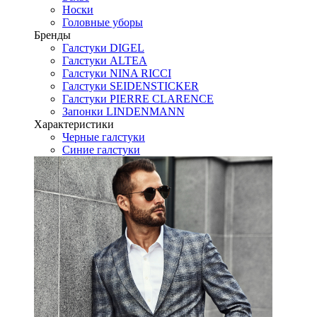
Носки
Головные уборы
Бренды
Галстуки DIGEL
Галстуки ALTEA
Галстуки NINA RICCI
Галстуки SEIDENSTICKER
Галстуки PIERRE CLARENCE
Запонки LINDENMANN
Характеристики
Черные галстуки
Синие галстуки