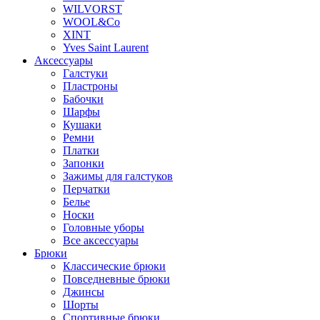
WILVORST
WOOL&Co
XINT
Yves Saint Laurent
Аксессуары
Галстуки
Пластроны
Бабочки
Шарфы
Кушаки
Ремни
Платки
Запонки
Зажимы для галстуков
Перчатки
Белье
Носки
Головные уборы
Все аксессуары
Брюки
Классические брюки
Повседневные брюки
Джинсы
Шорты
Спортивные брюки