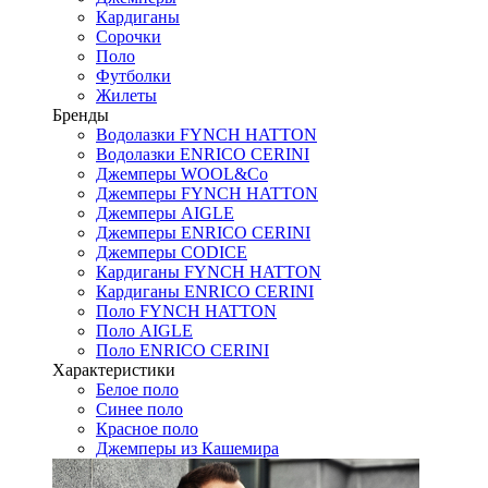
Кардиганы
Сорочки
Поло
Футболки
Жилеты
Бренды
Водолазки FYNCH HATTON
Водолазки ENRICO CERINI
Джемперы WOOL&Co
Джемперы FYNCH HATTON
Джемперы AIGLE
Джемперы ENRICO CERINI
Джемперы CODICE
Кардиганы FYNCH HATTON
Кардиганы ENRICO CERINI
Поло FYNCH HATTON
Поло AIGLE
Поло ENRICO CERINI
Характеристики
Белое поло
Синее поло
Красное поло
Джемперы из Кашемира