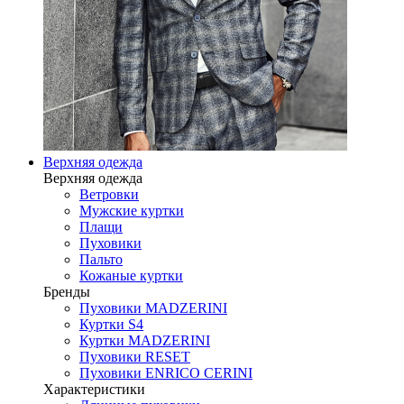
Верхняя одежда
Верхняя одежда
Ветровки
Мужские куртки
Плащи
Пуховики
Пальто
Кожаные куртки
Бренды
Пуховики MADZERINI
Куртки S4
Куртки MADZERINI
Пуховики RESET
Пуховики ENRICO CERINI
Характеристики