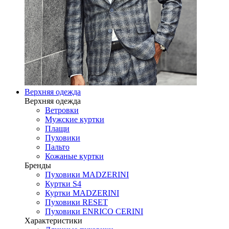
Верхняя одежда
Верхняя одежда
Ветровки
Мужские куртки
Плащи
Пуховики
Пальто
Кожаные куртки
Бренды
Пуховики MADZERINI
Куртки S4
Куртки MADZERINI
Пуховики RESET
Пуховики ENRICO CERINI
Характеристики