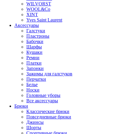
WILVORST
WOOL&Co
XINT
Yves Saint Laurent
Аксессуары
Галстуки
Пластроны
Бабочки
Шарфы
Кушаки
Ремни
Платки
Запонки
Зажимы для галстуков
Перчатки
Белье
Носки
Головные уборы
Все аксессуары
Брюки
Классические брюки
Повседневные брюки
Джинсы
Шорты
Спортивные брюки