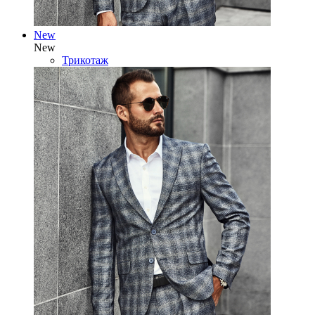
New
New
Трикотаж