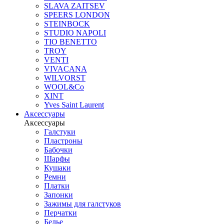
SLAVA ZAITSEV
SPEERS LONDON
STEINBOCK
STUDIO NAPOLI
TIO BENETTO
TROY
VENTI
VIVACANA
WILVORST
WOOL&Co
XINT
Yves Saint Laurent
Аксессуары
Аксессуары
Галстуки
Пластроны
Бабочки
Шарфы
Кушаки
Ремни
Платки
Запонки
Зажимы для галстуков
Перчатки
Белье