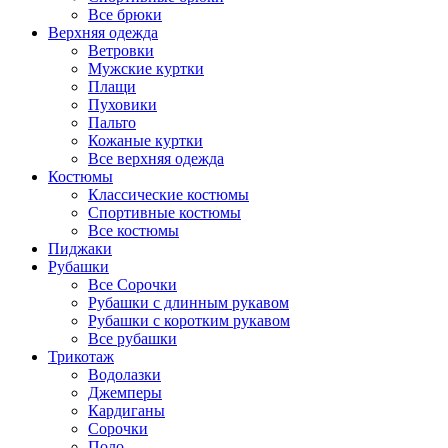
Все брюки
Верхняя одежда
Ветровки
Мужские куртки
Плащи
Пуховики
Пальто
Кожаные куртки
Все верхняя одежда
Костюмы
Классические костюмы
Спортивные костюмы
Все костюмы
Пиджаки
Рубашки
Все Сорочки
Рубашки с длинным рукавом
Рубашки с коротким рукавом
Все рубашки
Трикотаж
Водолазки
Джемперы
Кардиганы
Сорочки
Поло