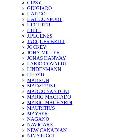
GIPSY
GIUGIARO
HATICO
HATICO SPORT
HECHTER
HILTL
J.PLOENES
JAСQUES BRITT
JOCKEY
JOHN MILLER
JONAS HANWAY
LARIO COVALDI
LINDENMANN
LLOYD
MABRUN
MADZERINI
MARCO SANTONI
MARIO MACHADO
MARIO MACHARDI
MAURITIUS
MAYSER
NAGANO
NAVIGARE
NEW CANADIAN
NINA RICCI