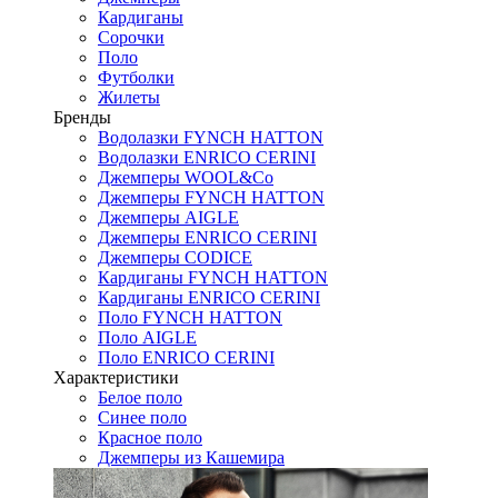
Кардиганы
Сорочки
Поло
Футболки
Жилеты
Бренды
Водолазки FYNCH HATTON
Водолазки ENRICO CERINI
Джемперы WOOL&Co
Джемперы FYNCH HATTON
Джемперы AIGLE
Джемперы ENRICO CERINI
Джемперы CODICE
Кардиганы FYNCH HATTON
Кардиганы ENRICO CERINI
Поло FYNCH HATTON
Поло AIGLE
Поло ENRICO CERINI
Характеристики
Белое поло
Синее поло
Красное поло
Джемперы из Кашемира