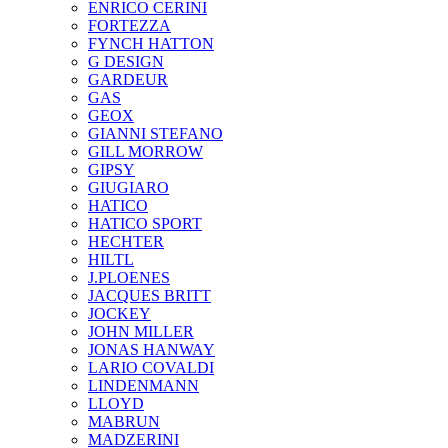
ENRICO CERINI
FORTEZZA
FYNCH HATTON
G DESIGN
GARDEUR
GAS
GEOX
GIANNI STEFANO
GILL MORROW
GIPSY
GIUGIARO
HATICO
HATICO SPORT
HECHTER
HILTL
J.PLOENES
JAСQUES BRITT
JOCKEY
JOHN MILLER
JONAS HANWAY
LARIO COVALDI
LINDENMANN
LLOYD
MABRUN
MADZERINI