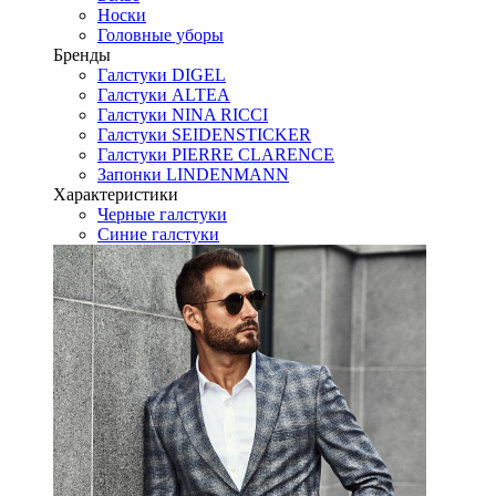
Носки
Головные уборы
Бренды
Галстуки DIGEL
Галстуки ALTEA
Галстуки NINA RICCI
Галстуки SEIDENSTICKER
Галстуки PIERRE CLARENCE
Запонки LINDENMANN
Характеристики
Черные галстуки
Синие галстуки