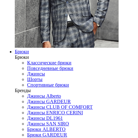
Брюки
Брюки
Классические брюки
Повседневные брюки
Джинсы
Шорты
Спортивные брюки
Бренды
Джинсы Alberto
Джинсы GARDEUR
Джинсы CLUB OF COMFORT
Джинсы ENRICO CERINI
Джинсы DL1961
Джинсы SAN SIRO
Брюки ALBERTO
Брюки GARDEUR