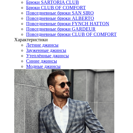
Брюки SARTORIA CLUB
Брюки CLUB OF COMFORT
Повседневные брюки SAN SIRO
Повседневные брюки ALBERTO
Повседневные брюки FYNCH HATTON
Повседневные брюки GARDEUR
Повседневные брюки CLUB OF COMFORT
Характеристики
Летние джинсы
Зауженные джинсы
Утеплённые джинсы
Синие джинсы
Модные джинсы