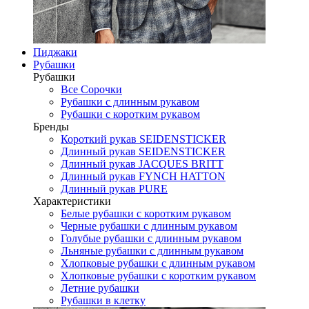
Пиджаки
Рубашки
Рубашки
Все Сорочки
Рубашки с длинным рукавом
Рубашки с коротким рукавом
Бренды
Короткий рукав SEIDENSTICKER
Длинный рукав SEIDENSTICKER
Длинный рукав JAСQUES BRITT
Длинный рукав FYNCH HATTON
Длинный рукав PURE
Характеристики
Белые рубашки с коротким рукавом
Черные рубашки с длинным рукавом
Голубые рубашки с длинным рукавом
Льняные рубашки с длинным рукавом
Хлопковые рубашки с длинным рукавом
Хлопковые рубашки с коротким рукавом
Летние рубашки
Рубашки в клетку