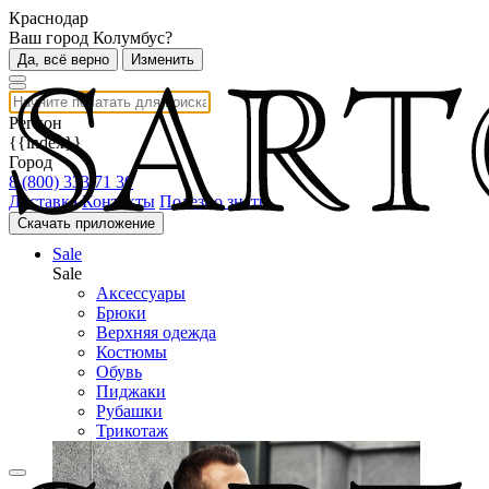
Краснодар
Ваш город Колумбус?
Да, всё верно
Изменить
Регион
{{index}}
Город
8 (800) 333 71 30
Доставка
Контакты
Полезно знать
Скачать приложение
Sale
Sale
Аксессуары
Брюки
Верхняя одежда
Костюмы
Обувь
Пиджаки
Рубашки
Трикотаж