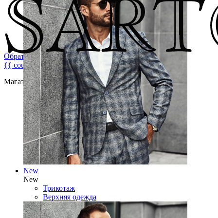
Обратная связь
{{ count }}
Магазин брендовой мужской одежды
New
New
Трикотаж
Верхняя одежда