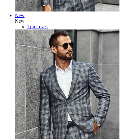
New
New
Трикотаж