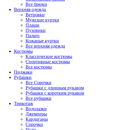
Все брюки
Верхняя одежда
Ветровки
Мужские куртки
Плащи
Пуховики
Пальто
Кожаные куртки
Все верхняя одежда
Костюмы
Классические костюмы
Спортивные костюмы
Все костюмы
Пиджаки
Рубашки
Все Сорочки
Рубашки с длинным рукавом
Рубашки с коротким рукавом
Все рубашки
Трикотаж
Водолазки
Джемперы
Кардиганы
Сорочки
Поло