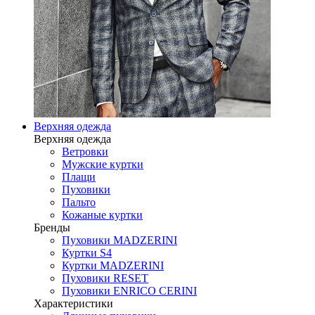
Верхняя одежда
Верхняя одежда
Ветровки
Мужские куртки
Плащи
Пуховики
Пальто
Кожаные куртки
Бренды
Пуховики MADZERINI
Куртки S4
Куртки MADZERINI
Пуховики RESET
Пуховики ENRICO CERINI
Характеристики