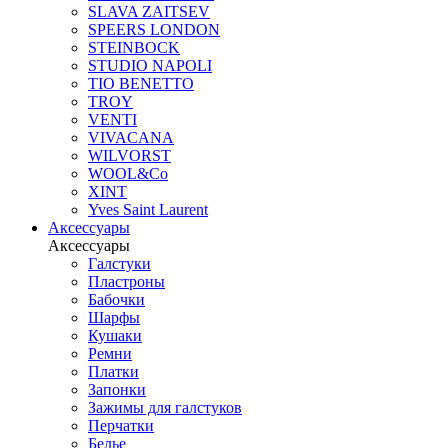
SLAVA ZAITSEV
SPEERS LONDON
STEINBOCK
STUDIO NAPOLI
TIO BENETTO
TROY
VENTI
VIVACANA
WILVORST
WOOL&Co
XINT
Yves Saint Laurent
Аксессуары
Аксессуары
Галстуки
Пластроны
Бабочки
Шарфы
Кушаки
Ремни
Платки
Запонки
Зажимы для галстуков
Перчатки
Белье