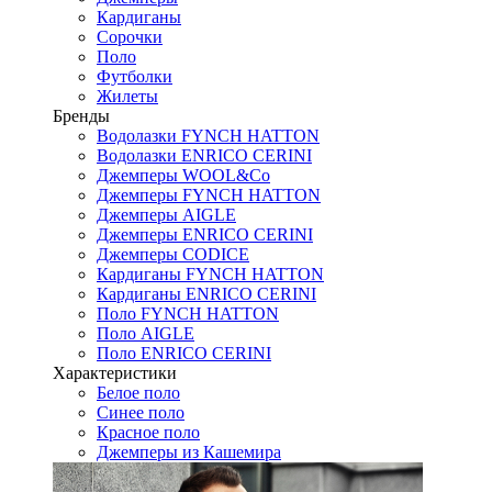
Кардиганы
Сорочки
Поло
Футболки
Жилеты
Бренды
Водолазки FYNCH HATTON
Водолазки ENRICO CERINI
Джемперы WOOL&Co
Джемперы FYNCH HATTON
Джемперы AIGLE
Джемперы ENRICO CERINI
Джемперы CODICE
Кардиганы FYNCH HATTON
Кардиганы ENRICO CERINI
Поло FYNCH HATTON
Поло AIGLE
Поло ENRICO CERINI
Характеристики
Белое поло
Синее поло
Красное поло
Джемперы из Кашемира