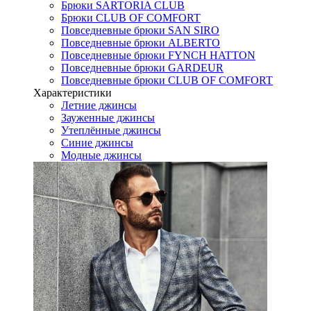
Брюки SARTORIA CLUB
Брюки CLUB OF COMFORT
Повседневные брюки SAN SIRO
Повседневные брюки ALBERTO
Повседневные брюки FYNCH HATTON
Повседневные брюки GARDEUR
Повседневные брюки CLUB OF COMFORT
Характеристики
Летние джинсы
Зауженные джинсы
Утеплённые джинсы
Синие джинсы
Модные джинсы