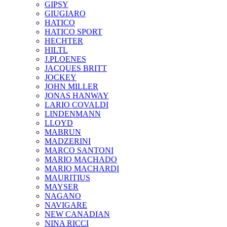
GIPSY
GIUGIARO
HATICO
HATICO SPORT
HECHTER
HILTL
J.PLOENES
JAСQUES BRITT
JOCKEY
JOHN MILLER
JONAS HANWAY
LARIO COVALDI
LINDENMANN
LLOYD
MABRUN
MADZERINI
MARCO SANTONI
MARIO MACHADO
MARIO MACHARDI
MAURITIUS
MAYSER
NAGANO
NAVIGARE
NEW CANADIAN
NINA RICCI