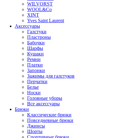
WILVORST
WOOL&Co
XINT
Yves Saint Laurent
Аксессуары
Галстуки
Пластроны
Бабочки
Шарфы
Кушаки
Ремни
Платки
Запонки
Зажимы для галстуков
Перчатки
Белье
Носки
Головные уборы
Все аксессуары
Брюки
Классические брюки
Повседневные брюки
Джинсы
Шорты
Спортивные брюки