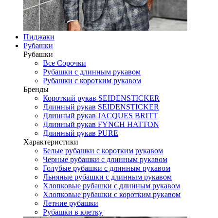
Пиджаки
Рубашки
Рубашки
Все Сорочки
Рубашки с длинным рукавом
Рубашки с коротким рукавом
Бренды
Короткий рукав SEIDENSTICKER
Длинный рукав SEIDENSTICKER
Длинный рукав JAСQUES BRITT
Длинный рукав FYNCH HATTON
Длинный рукав PURE
Характеристики
Белые рубашки с коротким рукавом
Черные рубашки с длинным рукавом
Голубые рубашки с длинным рукавом
Льняные рубашки с длинным рукавом
Хлопковые рубашки с длинным рукавом
Хлопковые рубашки с коротким рукавом
Летние рубашки
Рубашки в клетку