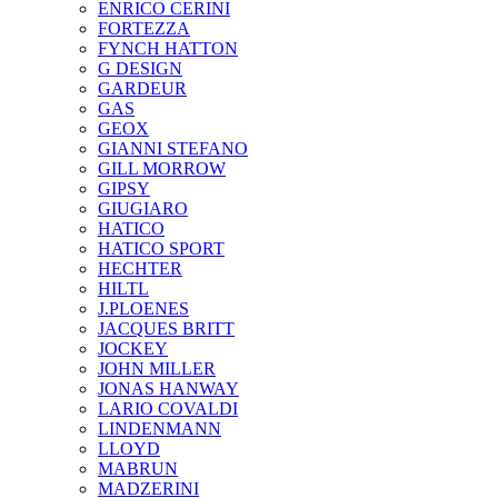
ENRICO CERINI
FORTEZZA
FYNCH HATTON
G DESIGN
GARDEUR
GAS
GEOX
GIANNI STEFANO
GILL MORROW
GIPSY
GIUGIARO
HATICO
HATICO SPORT
HECHTER
HILTL
J.PLOENES
JAСQUES BRITT
JOCKEY
JOHN MILLER
JONAS HANWAY
LARIO COVALDI
LINDENMANN
LLOYD
MABRUN
MADZERINI