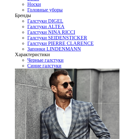
Носки
Головные уборы
Бренды
Галстуки DIGEL
Галстуки ALTEA
Галстуки NINA RICCI
Галстуки SEIDENSTICKER
Галстуки PIERRE CLARENCE
Запонки LINDENMANN
Характеристики
Черные галстуки
Синие галстуки