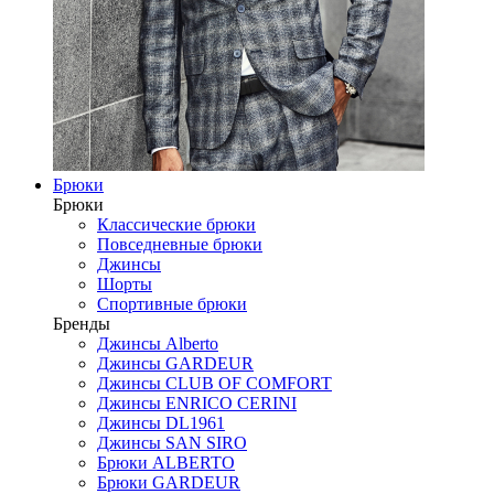
Брюки
Брюки
Классические брюки
Повседневные брюки
Джинсы
Шорты
Спортивные брюки
Бренды
Джинсы Alberto
Джинсы GARDEUR
Джинсы CLUB OF COMFORT
Джинсы ENRICO CERINI
Джинсы DL1961
Джинсы SAN SIRO
Брюки ALBERTO
Брюки GARDEUR