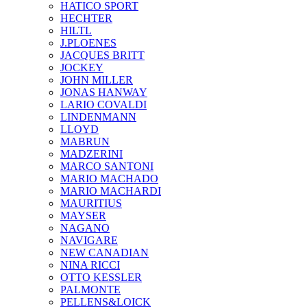
HATICO SPORT
HECHTER
HILTL
J.PLOENES
JAСQUES BRITT
JOCKEY
JOHN MILLER
JONAS HANWAY
LARIO COVALDI
LINDENMANN
LLOYD
MABRUN
MADZERINI
MARCO SANTONI
MARIO MACHADO
MARIO MACHARDI
MAURITIUS
MAYSER
NAGANO
NAVIGARE
NEW CANADIAN
NINA RICCI
OTTO KESSLER
PALMONTE
PELLENS&LOICK