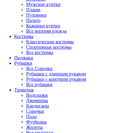
Мужские куртки
Плащи
Пуховики
Пальто
Кожаные куртки
Все верхняя одежда
Костюмы
Классические костюмы
Спортивные костюмы
Все костюмы
Пиджаки
Рубашки
Все Сорочки
Рубашки с длинным рукавом
Рубашки с коротким рукавом
Все рубашки
Трикотаж
Водолазки
Джемперы
Кардиганы
Сорочки
Поло
Футболки
Жилеты
Все трикотаж