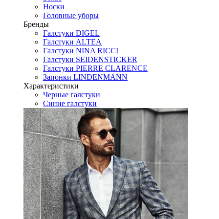
Носки
Головные уборы
Бренды
Галстуки DIGEL
Галстуки ALTEA
Галстуки NINA RICCI
Галстуки SEIDENSTICKER
Галстуки PIERRE CLARENCE
Запонки LINDENMANN
Характеристики
Черные галстуки
Синие галстуки