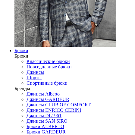
Брюки
Брюки
Классические брюки
Повседневные брюки
Джинсы
Шорты
Спортивные брюки
Бренды
Джинсы Alberto
Джинсы GARDEUR
Джинсы CLUB OF COMFORT
Джинсы ENRICO CERINI
Джинсы DL1961
Джинсы SAN SIRO
Брюки ALBERTO
Брюки GARDEUR