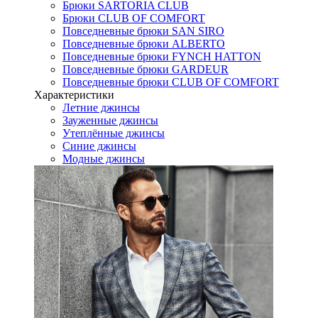
Брюки SARTORIA CLUB
Брюки CLUB OF COMFORT
Повседневные брюки SAN SIRO
Повседневные брюки ALBERTO
Повседневные брюки FYNCH HATTON
Повседневные брюки GARDEUR
Повседневные брюки CLUB OF COMFORT
Характеристики
Летние джинсы
Зауженные джинсы
Утеплённые джинсы
Синие джинсы
Модные джинсы