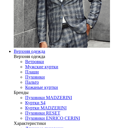
Верхняя одежда
Верхняя одежда
Ветровки
Мужские куртки
Плащи
Пуховики
Пальто
Кожаные куртки
Бренды
Пуховики MADZERINI
Куртки S4
Куртки MADZERINI
Пуховики RESET
Пуховики ENRICO CERINI
Характеристики