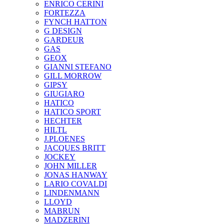
ENRICO CERINI
FORTEZZA
FYNCH HATTON
G DESIGN
GARDEUR
GAS
GEOX
GIANNI STEFANO
GILL MORROW
GIPSY
GIUGIARO
HATICO
HATICO SPORT
HECHTER
HILTL
J.PLOENES
JAСQUES BRITT
JOCKEY
JOHN MILLER
JONAS HANWAY
LARIO COVALDI
LINDENMANN
LLOYD
MABRUN
MADZERINI