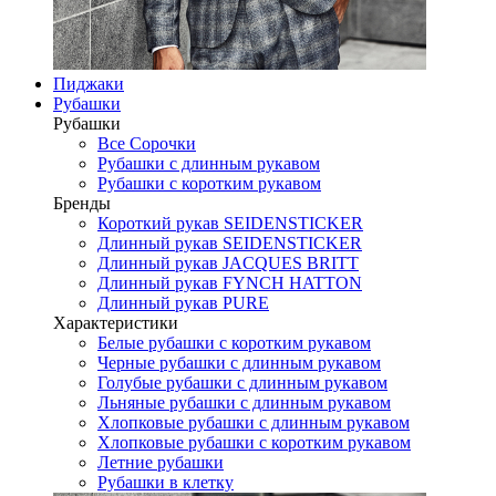
Пиджаки
Рубашки
Рубашки
Все Сорочки
Рубашки с длинным рукавом
Рубашки с коротким рукавом
Бренды
Короткий рукав SEIDENSTICKER
Длинный рукав SEIDENSTICKER
Длинный рукав JAСQUES BRITT
Длинный рукав FYNCH HATTON
Длинный рукав PURE
Характеристики
Белые рубашки с коротким рукавом
Черные рубашки с длинным рукавом
Голубые рубашки с длинным рукавом
Льняные рубашки с длинным рукавом
Хлопковые рубашки с длинным рукавом
Хлопковые рубашки с коротким рукавом
Летние рубашки
Рубашки в клетку