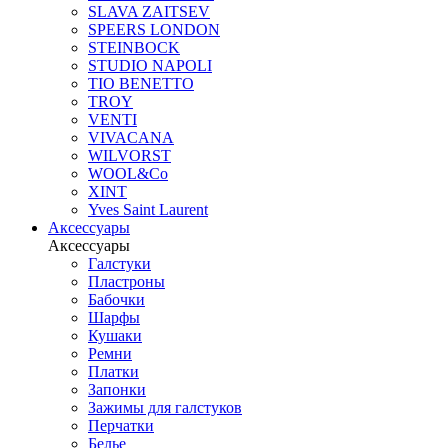
SLAVA ZAITSEV
SPEERS LONDON
STEINBOCK
STUDIO NAPOLI
TIO BENETTO
TROY
VENTI
VIVACANA
WILVORST
WOOL&Co
XINT
Yves Saint Laurent
Аксессуары
Аксессуары
Галстуки
Пластроны
Бабочки
Шарфы
Кушаки
Ремни
Платки
Запонки
Зажимы для галстуков
Перчатки
Белье