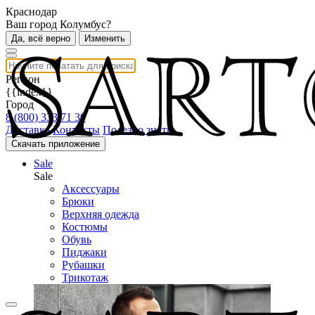
Краснодар
Ваш город Колумбус?
Да, всё верно
Изменить
Регион
{{index}}
Город
8 (800) 333 71 30
Доставка
Контакты
Полезно знать
Скачать приложение
Sale
Sale
Аксессуары
Брюки
Верхняя одежда
Костюмы
Обувь
Пиджаки
Рубашки
Трикотаж