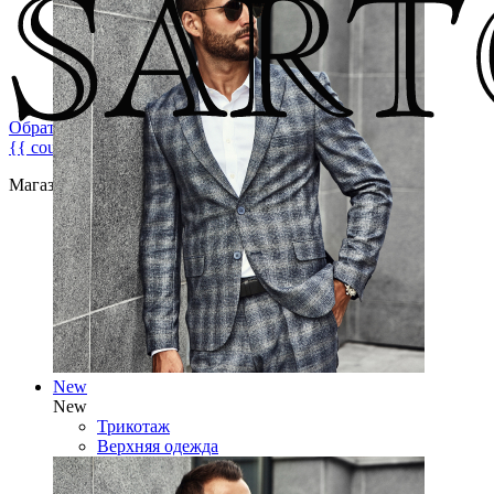
Обратная связь
{{ count }}
Магазин брендовой мужской одежды
New
New
Трикотаж
Верхняя одежда