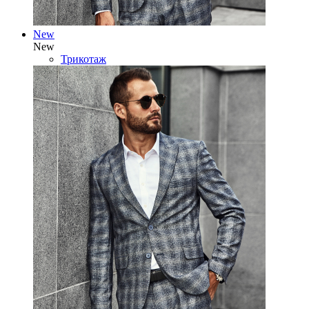
New
New
Трикотаж