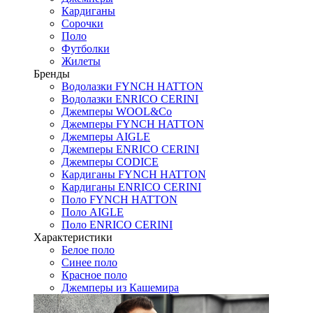
Кардиганы
Сорочки
Поло
Футболки
Жилеты
Бренды
Водолазки FYNCH HATTON
Водолазки ENRICO CERINI
Джемперы WOOL&Co
Джемперы FYNCH HATTON
Джемперы AIGLE
Джемперы ENRICO CERINI
Джемперы CODICE
Кардиганы FYNCH HATTON
Кардиганы ENRICO CERINI
Поло FYNCH HATTON
Поло AIGLE
Поло ENRICO CERINI
Характеристики
Белое поло
Синее поло
Красное поло
Джемперы из Кашемира