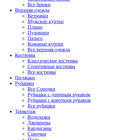
Все брюки
Верхняя одежда
Ветровки
Мужские куртки
Плащи
Пуховики
Пальто
Кожаные куртки
Все верхняя одежда
Костюмы
Классические костюмы
Спортивные костюмы
Все костюмы
Пиджаки
Рубашки
Все Сорочки
Рубашки с длинным рукавом
Рубашки с коротким рукавом
Все рубашки
Трикотаж
Водолазки
Джемперы
Кардиганы
Сорочки
Поло