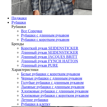
Пиджаки
Рубашки
Рубашки
Все Сорочки
Рубашки с длинным рукавом
Рубашки с коротким рукавом
Бренды
Короткий рукав SEIDENSTICKER
Длинный рукав SEIDENSTICKER
Длинный рукав JAСQUES BRITT
Длинный рукав FYNCH HATTON
Длинный рукав PURE
Характеристики
Белые рубашки с коротким рукавом
Черные рубашки с длинным рукавом
Голубые рубашки с длинным рукавом
Льняные рубашки с длинным рукавом
Хлопковые рубашки с длинным рукавом
Хлопковые рубашки с коротким рукавом
Летние рубашки
Рубашки в клетку