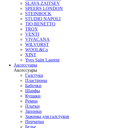
SLAVA ZAITSEV
SPEERS LONDON
STEINBOCK
STUDIO NAPOLI
TIO BENETTO
TROY
VENTI
VIVACANA
WILVORST
WOOL&Co
XINT
Yves Saint Laurent
Аксессуары
Аксессуары
Галстуки
Пластроны
Бабочки
Шарфы
Кушаки
Ремни
Платки
Запонки
Зажимы для галстуков
Перчатки
Белье