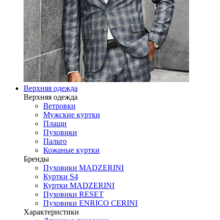
Верхняя одежда
Верхняя одежда
Ветровки
Мужские куртки
Плащи
Пуховики
Пальто
Кожаные куртки
Бренды
Пуховики MADZERINI
Куртки S4
Куртки MADZERINI
Пуховики RESET
Пуховики ENRICO CERINI
Характеристики