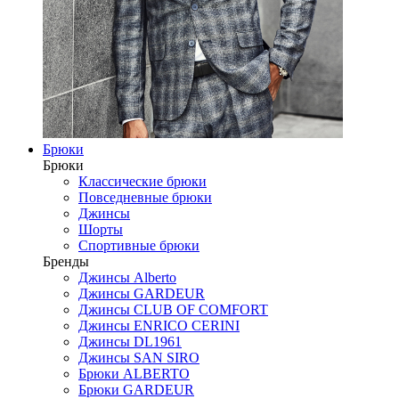
Брюки
Брюки
Классические брюки
Повседневные брюки
Джинсы
Шорты
Спортивные брюки
Бренды
Джинсы Alberto
Джинсы GARDEUR
Джинсы CLUB OF COMFORT
Джинсы ENRICO CERINI
Джинсы DL1961
Джинсы SAN SIRO
Брюки ALBERTO
Брюки GARDEUR