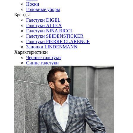
Носки
Головные уборы
Бренды
Галстуки DIGEL
Галстуки ALTEA
Галстуки NINA RICCI
Галстуки SEIDENSTICKER
Галстуки PIERRE CLARENCE
Запонки LINDENMANN
Характеристики
Черные галстуки
Синие галстуки