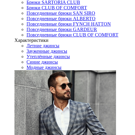
Брюки SARTORIA CLUB
Брюки CLUB OF COMFORT
Повседневные брюки SAN SIRO
Повседневные брюки ALBERTO
Повседневные брюки FYNCH HATTON
Повседневные брюки GARDEUR
Повседневные брюки CLUB OF COMFORT
Характеристики
Летние джинсы
Зауженные джинсы
Утеплённые джинсы
Синие джинсы
Модные джинсы