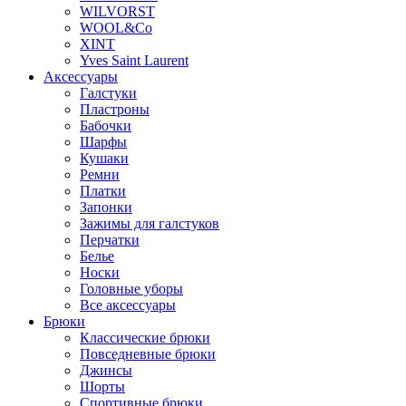
WILVORST
WOOL&Co
XINT
Yves Saint Laurent
Аксессуары
Галстуки
Пластроны
Бабочки
Шарфы
Кушаки
Ремни
Платки
Запонки
Зажимы для галстуков
Перчатки
Белье
Носки
Головные уборы
Все аксессуары
Брюки
Классические брюки
Повседневные брюки
Джинсы
Шорты
Спортивные брюки