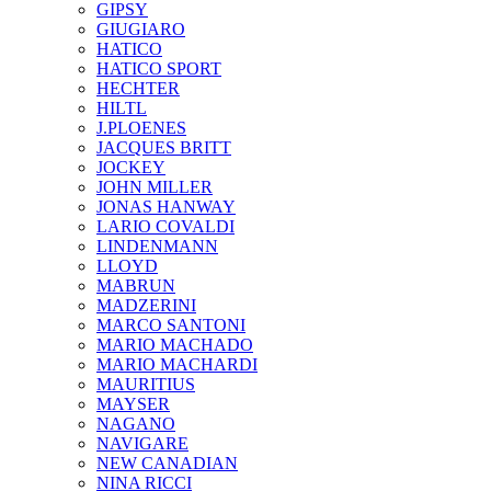
GIPSY
GIUGIARO
HATICO
HATICO SPORT
HECHTER
HILTL
J.PLOENES
JAСQUES BRITT
JOCKEY
JOHN MILLER
JONAS HANWAY
LARIO COVALDI
LINDENMANN
LLOYD
MABRUN
MADZERINI
MARCO SANTONI
MARIO MACHADO
MARIO MACHARDI
MAURITIUS
MAYSER
NAGANO
NAVIGARE
NEW CANADIAN
NINA RICCI