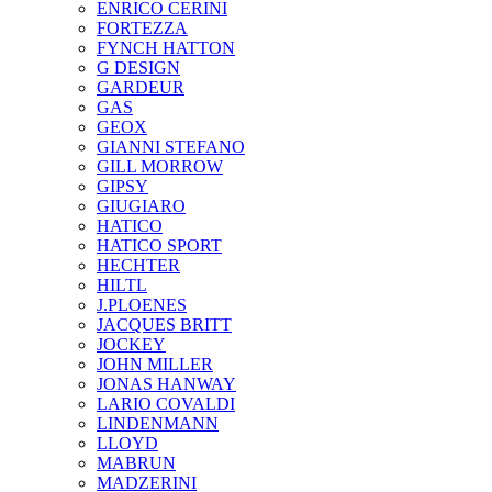
ENRICO CERINI
FORTEZZA
FYNCH HATTON
G DESIGN
GARDEUR
GAS
GEOX
GIANNI STEFANO
GILL MORROW
GIPSY
GIUGIARO
HATICO
HATICO SPORT
HECHTER
HILTL
J.PLOENES
JAСQUES BRITT
JOCKEY
JOHN MILLER
JONAS HANWAY
LARIO COVALDI
LINDENMANN
LLOYD
MABRUN
MADZERINI