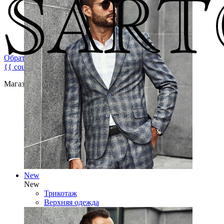
Обратная связь
{{ count }}
Магазин брендовой мужской одежды
New
New
Трикотаж
Верхняя одежда