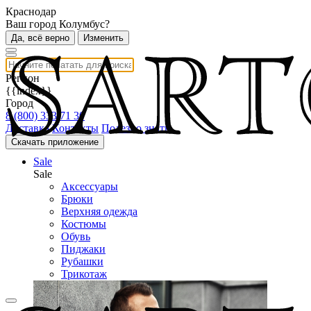
Краснодар
Ваш город Колумбус?
Да, всё верно
Изменить
Регион
{{index}}
Город
8 (800) 333 71 30
Доставка
Контакты
Полезно знать
Скачать приложение
Sale
Sale
Аксессуары
Брюки
Верхняя одежда
Костюмы
Обувь
Пиджаки
Рубашки
Трикотаж