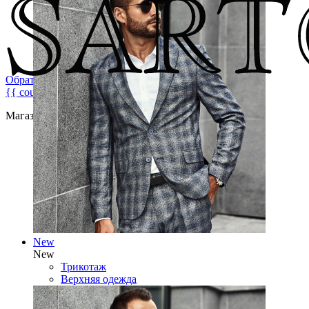
Обратная связь
{{ count }}
Магазин брендовой мужской одежды
New
New
Трикотаж
Верхняя одежда