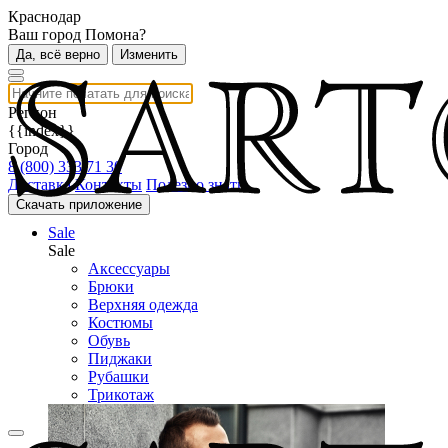
Краснодар
Ваш город Помона?
Да, всё верно
Изменить
Регион
{{index}}
Город
8 (800) 333 71 30
Доставка
Контакты
Полезно знать
Скачать приложение
Sale
Sale
Аксессуары
Брюки
Верхняя одежда
Костюмы
Обувь
Пиджаки
Рубашки
Трикотаж