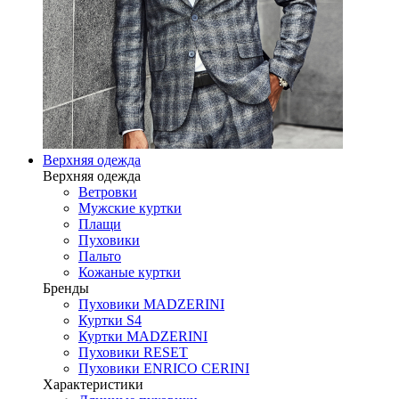
Верхняя одежда
Верхняя одежда
Ветровки
Мужские куртки
Плащи
Пуховики
Пальто
Кожаные куртки
Бренды
Пуховики MADZERINI
Куртки S4
Куртки MADZERINI
Пуховики RESET
Пуховики ENRICO CERINI
Характеристики