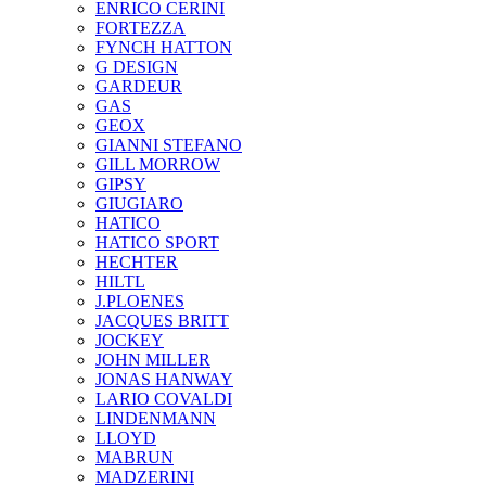
ENRICO CERINI
FORTEZZA
FYNCH HATTON
G DESIGN
GARDEUR
GAS
GEOX
GIANNI STEFANO
GILL MORROW
GIPSY
GIUGIARO
HATICO
HATICO SPORT
HECHTER
HILTL
J.PLOENES
JAСQUES BRITT
JOCKEY
JOHN MILLER
JONAS HANWAY
LARIO COVALDI
LINDENMANN
LLOYD
MABRUN
MADZERINI