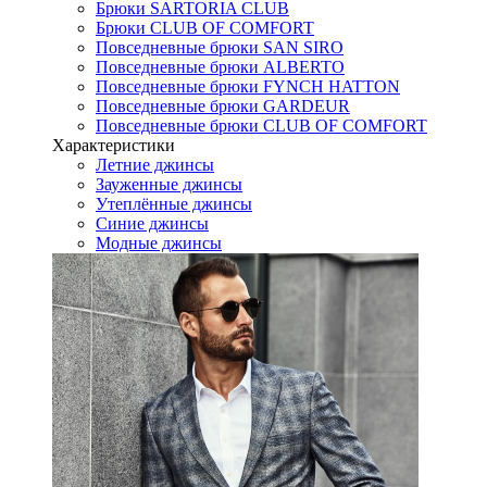
Брюки SARTORIA CLUB
Брюки CLUB OF COMFORT
Повседневные брюки SAN SIRO
Повседневные брюки ALBERTO
Повседневные брюки FYNCH HATTON
Повседневные брюки GARDEUR
Повседневные брюки CLUB OF COMFORT
Характеристики
Летние джинсы
Зауженные джинсы
Утеплённые джинсы
Синие джинсы
Модные джинсы