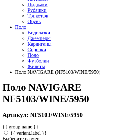
Пиджаки
Рубашки
Трикотаж
Обувь
Поло
Водолазки
Джемперы
Кардиганы
Сорочки
Поло
Футболки
Жилеты
Поло NAVIGARE (NF5103/WINE/5950)
Поло NAVIGARE
NF5103/WINE/5950
Артикул: NF5103/WINE/5950
{{ group.name }}
{{ variant.label }}
Выберите размер: