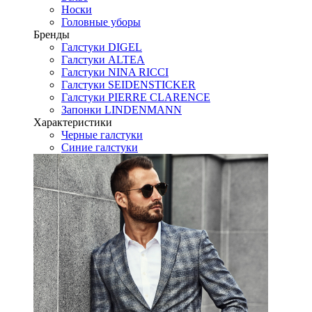
Носки
Головные уборы
Бренды
Галстуки DIGEL
Галстуки ALTEA
Галстуки NINA RICCI
Галстуки SEIDENSTICKER
Галстуки PIERRE CLARENCE
Запонки LINDENMANN
Характеристики
Черные галстуки
Синие галстуки