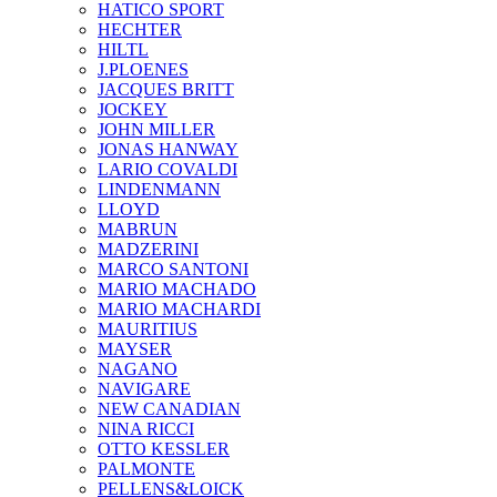
HATICO SPORT
HECHTER
HILTL
J.PLOENES
JAСQUES BRITT
JOCKEY
JOHN MILLER
JONAS HANWAY
LARIO COVALDI
LINDENMANN
LLOYD
MABRUN
MADZERINI
MARCO SANTONI
MARIO MACHADO
MARIO MACHARDI
MAURITIUS
MAYSER
NAGANO
NAVIGARE
NEW CANADIAN
NINA RICCI
OTTO KESSLER
PALMONTE
PELLENS&LOICK