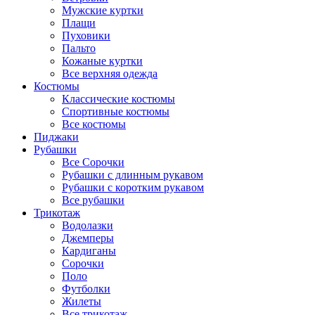
Мужские куртки
Плащи
Пуховики
Пальто
Кожаные куртки
Все верхняя одежда
Костюмы
Классические костюмы
Спортивные костюмы
Все костюмы
Пиджаки
Рубашки
Все Сорочки
Рубашки с длинным рукавом
Рубашки с коротким рукавом
Все рубашки
Трикотаж
Водолазки
Джемперы
Кардиганы
Сорочки
Поло
Футболки
Жилеты
Все трикотаж