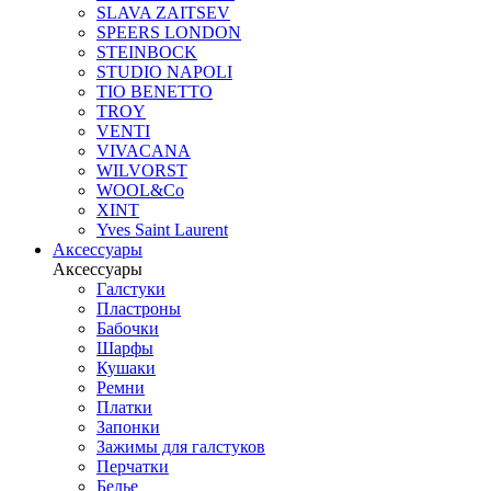
SLAVA ZAITSEV
SPEERS LONDON
STEINBOCK
STUDIO NAPOLI
TIO BENETTO
TROY
VENTI
VIVACANA
WILVORST
WOOL&Co
XINT
Yves Saint Laurent
Аксессуары
Аксессуары
Галстуки
Пластроны
Бабочки
Шарфы
Кушаки
Ремни
Платки
Запонки
Зажимы для галстуков
Перчатки
Белье