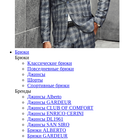
Брюки
Брюки
Классические брюки
Повседневные брюки
Джинсы
Шорты
Спортивные брюки
Бренды
Джинсы Alberto
Джинсы GARDEUR
Джинсы CLUB OF COMFORT
Джинсы ENRICO CERINI
Джинсы DL1961
Джинсы SAN SIRO
Брюки ALBERTO
Брюки GARDEUR