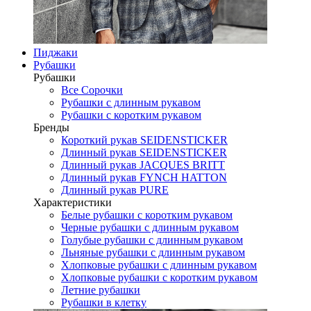
Пиджаки
Рубашки
Рубашки
Все Сорочки
Рубашки с длинным рукавом
Рубашки с коротким рукавом
Бренды
Короткий рукав SEIDENSTICKER
Длинный рукав SEIDENSTICKER
Длинный рукав JAСQUES BRITT
Длинный рукав FYNCH HATTON
Длинный рукав PURE
Характеристики
Белые рубашки с коротким рукавом
Черные рубашки с длинным рукавом
Голубые рубашки с длинным рукавом
Льняные рубашки с длинным рукавом
Хлопковые рубашки с длинным рукавом
Хлопковые рубашки с коротким рукавом
Летние рубашки
Рубашки в клетку