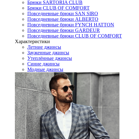
Брюки SARTORIA CLUB
Брюки CLUB OF COMFORT
Повседневные брюки SAN SIRO
Повседневные брюки ALBERTO
Повседневные брюки FYNCH HATTON
Повседневные брюки GARDEUR
Повседневные брюки CLUB OF COMFORT
Характеристики
Летние джинсы
Зауженные джинсы
Утеплённые джинсы
Синие джинсы
Модные джинсы