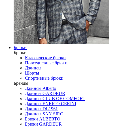
Брюки
Брюки
Классические брюки
Повседневные брюки
Джинсы
Шорты
Спортивные брюки
Бренды
Джинсы Alberto
Джинсы GARDEUR
Джинсы CLUB OF COMFORT
Джинсы ENRICO CERINI
Джинсы DL1961
Джинсы SAN SIRO
Брюки ALBERTO
Брюки GARDEUR