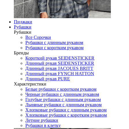
Пиджаки
Рубашки
Рубашки
Все Сорочки
Рубашки с длинным рукавом
Рубашки с коротким рукавом
Бренды
Короткий рукав SEIDENSTICKER
Длинный рукав SEIDENSTICKER
Длинный рукав JAСQUES BRITT
Длинный рукав FYNCH HATTON
Длинный рукав PURE
Характеристики
Белые рубашки с коротким рукавом
Черные рубашки с длинным рукавом
Голубые рубашки с длинным рукавом
Льняные рубашки с длинным рукавом
Хлопковые рубашки с длинным рукавом
Хлопковые рубашки с коротким рукавом
Летние рубашки
Рубашки в клетку