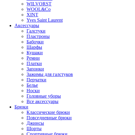
WILVORST
WOOL&Co
XINT
Yves Saint Laurent
Аксессуары
Галстуки
Пластроны
Бабочки
Шарфы
Кушаки
Ремни
Платки
Запонки
Зажимы для галстуков
Перчатки
Белье
Носки
Головные уборы
Все аксессуары
Брюки
Классические брюки
Повседневные брюки
Джинсы
Шорты
Спортивные брюки