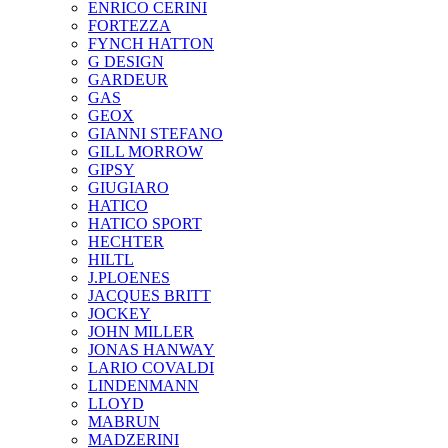
ENRICO CERINI
FORTEZZA
FYNCH HATTON
G DESIGN
GARDEUR
GAS
GEOX
GIANNI STEFANO
GILL MORROW
GIPSY
GIUGIARO
HATICO
HATICO SPORT
HECHTER
HILTL
J.PLOENES
JAСQUES BRITT
JOCKEY
JOHN MILLER
JONAS HANWAY
LARIO COVALDI
LINDENMANN
LLOYD
MABRUN
MADZERINI