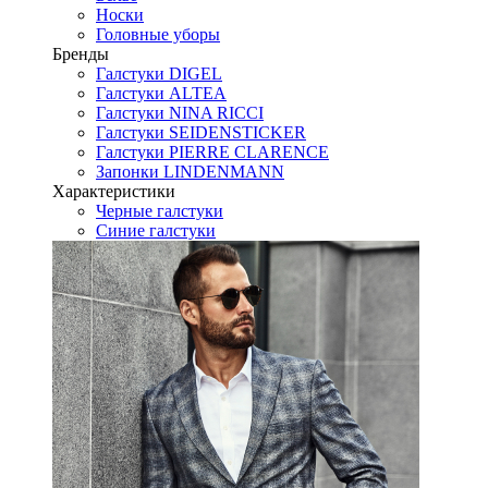
Носки
Головные уборы
Бренды
Галстуки DIGEL
Галстуки ALTEA
Галстуки NINA RICCI
Галстуки SEIDENSTICKER
Галстуки PIERRE CLARENCE
Запонки LINDENMANN
Характеристики
Черные галстуки
Синие галстуки