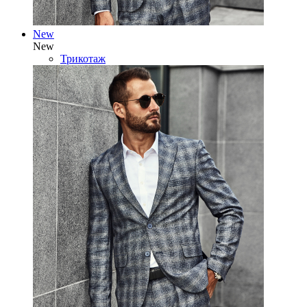
New
New
Трикотаж