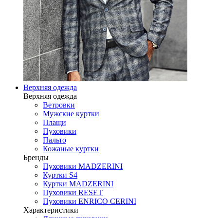
Верхняя одежда
Верхняя одежда
Ветровки
Мужские куртки
Плащи
Пуховики
Пальто
Кожаные куртки
Бренды
Пуховики MADZERINI
Куртки S4
Куртки MADZERINI
Пуховики RESET
Пуховики ENRICO CERINI
Характеристики