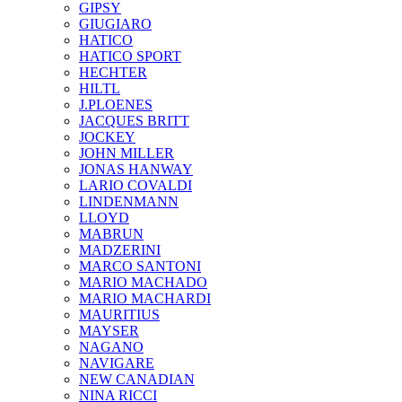
GIPSY
GIUGIARO
HATICO
HATICO SPORT
HECHTER
HILTL
J.PLOENES
JAСQUES BRITT
JOCKEY
JOHN MILLER
JONAS HANWAY
LARIO COVALDI
LINDENMANN
LLOYD
MABRUN
MADZERINI
MARCO SANTONI
MARIO MACHADO
MARIO MACHARDI
MAURITIUS
MAYSER
NAGANO
NAVIGARE
NEW CANADIAN
NINA RICCI