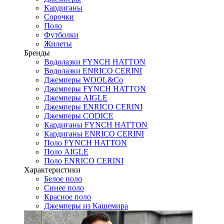
Кардиганы
Сорочки
Поло
Футболки
Жилеты
Бренды
Водолазки FYNCH HATTON
Водолазки ENRICO CERINI
Джемперы WOOL&Co
Джемперы FYNCH HATTON
Джемперы AIGLE
Джемперы ENRICO CERINI
Джемперы CODICE
Кардиганы FYNCH HATTON
Кардиганы ENRICO CERINI
Поло FYNCH HATTON
Поло AIGLE
Поло ENRICO CERINI
Характеристики
Белое поло
Синее поло
Красное поло
Джемперы из Кашемира