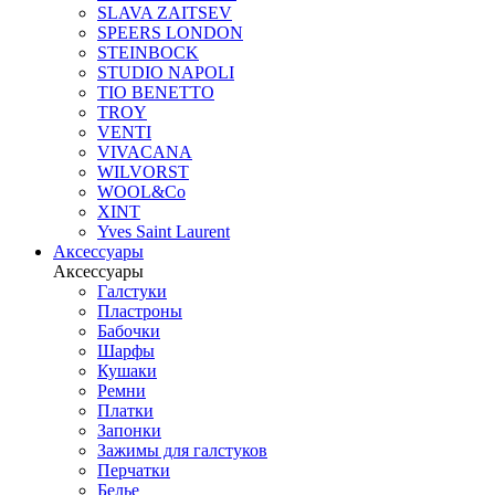
SLAVA ZAITSEV
SPEERS LONDON
STEINBOCK
STUDIO NAPOLI
TIO BENETTO
TROY
VENTI
VIVACANA
WILVORST
WOOL&Co
XINT
Yves Saint Laurent
Аксессуары
Аксессуары
Галстуки
Пластроны
Бабочки
Шарфы
Кушаки
Ремни
Платки
Запонки
Зажимы для галстуков
Перчатки
Белье