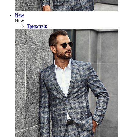
New
New
Трикотаж