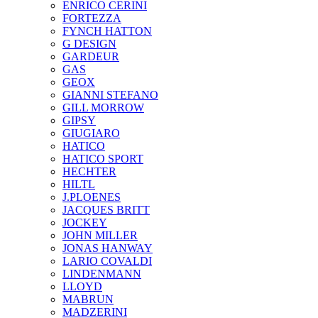
ENRICO CERINI
FORTEZZA
FYNCH HATTON
G DESIGN
GARDEUR
GAS
GEOX
GIANNI STEFANO
GILL MORROW
GIPSY
GIUGIARO
HATICO
HATICO SPORT
HECHTER
HILTL
J.PLOENES
JAСQUES BRITT
JOCKEY
JOHN MILLER
JONAS HANWAY
LARIO COVALDI
LINDENMANN
LLOYD
MABRUN
MADZERINI