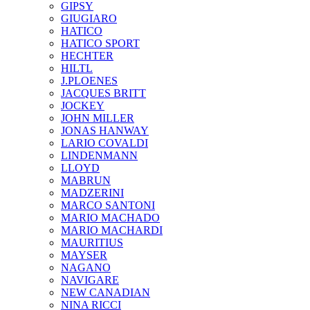
GIPSY
GIUGIARO
HATICO
HATICO SPORT
HECHTER
HILTL
J.PLOENES
JAСQUES BRITT
JOCKEY
JOHN MILLER
JONAS HANWAY
LARIO COVALDI
LINDENMANN
LLOYD
MABRUN
MADZERINI
MARCO SANTONI
MARIO MACHADO
MARIO MACHARDI
MAURITIUS
MAYSER
NAGANO
NAVIGARE
NEW CANADIAN
NINA RICCI