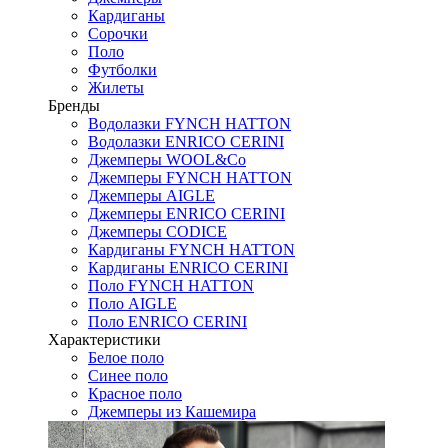
Кардиганы
Сорочки
Поло
Футболки
Жилеты
Бренды
Водолазки FYNCH HATTON
Водолазки ENRICO CERINI
Джемперы WOOL&Co
Джемперы FYNCH HATTON
Джемперы AIGLE
Джемперы ENRICO CERINI
Джемперы CODICE
Кардиганы FYNCH HATTON
Кардиганы ENRICO CERINI
Поло FYNCH HATTON
Поло AIGLE
Поло ENRICO CERINI
Характеристики
Белое поло
Синее поло
Красное поло
Джемперы из Кашемира