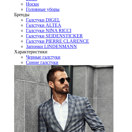
Носки
Головные уборы
Бренды
Галстуки DIGEL
Галстуки ALTEA
Галстуки NINA RICCI
Галстуки SEIDENSTICKER
Галстуки PIERRE CLARENCE
Запонки LINDENMANN
Характеристики
Черные галстуки
Синие галстуки