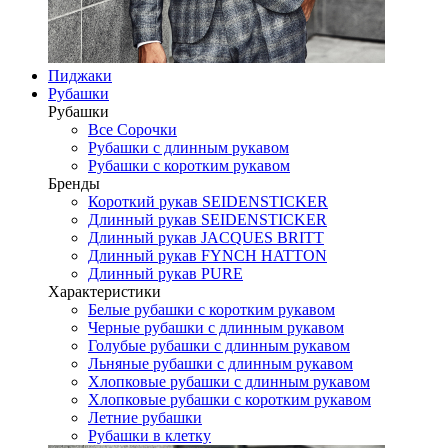
Пиджаки
Рубашки
Рубашки
Все Сорочки
Рубашки с длинным рукавом
Рубашки с коротким рукавом
Бренды
Короткий рукав SEIDENSTICKER
Длинный рукав SEIDENSTICKER
Длинный рукав JAСQUES BRITT
Длинный рукав FYNCH HATTON
Длинный рукав PURE
Характеристики
Белые рубашки с коротким рукавом
Черные рубашки с длинным рукавом
Голубые рубашки с длинным рукавом
Льняные рубашки с длинным рукавом
Хлопковые рубашки с длинным рукавом
Хлопковые рубашки с коротким рукавом
Летние рубашки
Рубашки в клетку