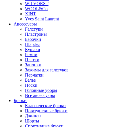
WILVORST
WOOL&Co
XINT
Yves Saint Laurent
Аксессуары
Галстуки
Пластроны
Бабочки
Шарфы
Кушаки
Ремни
Платки
Запонки
Зажимы для галстуков
Перчатки
Белье
Носки
Головные уборы
Все аксессуары
Брюки
Классические брюки
Повседневные брюки
Джинсы
Шорты
Спортивные брюки