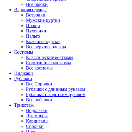
Все брюки
Верхняя одежда
Ветровки
Мужские куртки
Плащи
Пуховики
Пальто
Кожаные куртки
Все верхняя одежда
Костюмы
Классические костюмы
Спортивные костюмы
Все костюмы
Пиджаки
Рубашки
Все Сорочки
Рубашки с длинным рукавом
Рубашки с коротким рукавом
Все рубашки
Трикотаж
Водолазки
Джемперы
Кардиганы
Сорочки
Поло