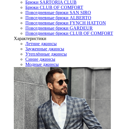
Брюки SARTORIA CLUB
Брюки CLUB OF COMFORT
Повседневные брюки SAN SIRO
Повседневные брюки ALBERTO
Повседневные брюки FYNCH HATTON
Повседневные брюки GARDEUR
Повседневные брюки CLUB OF COMFORT
Характеристики
Летние джинсы
Зауженные джинсы
Утеплённые джинсы
Синие джинсы
Модные джинсы