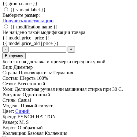
{{ group.name }}
{{ variant.label }}
Выберите размер:
Получить консультацию
{{ modification.name }}
Не найдено такой модификации товара
{{ model.price | price }}
{{ model.price_old | price }}
-
+
В корзину
Бесплатная доставка и примерка перед покупкой
Вид:
Джемпер
Страна Производитель:
Германия
Состав:
Шерсть 100%
Сезон:
Всесезонный
Уход:
Деликатная ручная или машинная стирка при 30 С.
Рисунок:
Однотонный
Стиль:
Casual
Модель:
Прямой силуэт
Цвет:
Синий
Бренд:
FYNCH HATTON
Размер:
M, S
Ворот:
О образный
Коллекция:
Базовая Коллекция