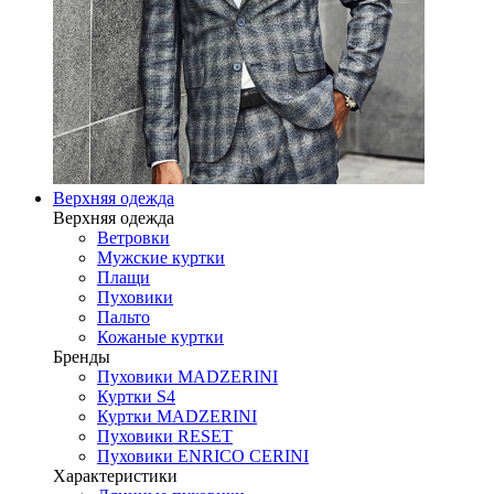
Верхняя одежда
Верхняя одежда
Ветровки
Мужские куртки
Плащи
Пуховики
Пальто
Кожаные куртки
Бренды
Пуховики MADZERINI
Куртки S4
Куртки MADZERINI
Пуховики RESET
Пуховики ENRICO CERINI
Характеристики