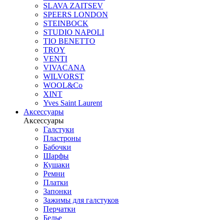
SLAVA ZAITSEV
SPEERS LONDON
STEINBOCK
STUDIO NAPOLI
TIO BENETTO
TROY
VENTI
VIVACANA
WILVORST
WOOL&Co
XINT
Yves Saint Laurent
Аксессуары
Аксессуары
Галстуки
Пластроны
Бабочки
Шарфы
Кушаки
Ремни
Платки
Запонки
Зажимы для галстуков
Перчатки
Белье