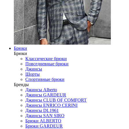
Брюки
Брюки
Классические брюки
Повседневные брюки
Джинсы
Шорты
Спортивные брюки
Бренды
Джинсы Alberto
Джинсы GARDEUR
Джинсы CLUB OF COMFORT
Джинсы ENRICO CERINI
Джинсы DL1961
Джинсы SAN SIRO
Брюки ALBERTO
Брюки GARDEUR