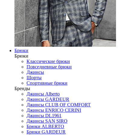
Брюки
Брюки
Классические брюки
Повседневные брюки
Джинсы
Шорты
Спортивные брюки
Бренды
Джинсы Alberto
Джинсы GARDEUR
Джинсы CLUB OF COMFORT
Джинсы ENRICO CERINI
Джинсы DL1961
Джинсы SAN SIRO
Брюки ALBERTO
Брюки GARDEUR