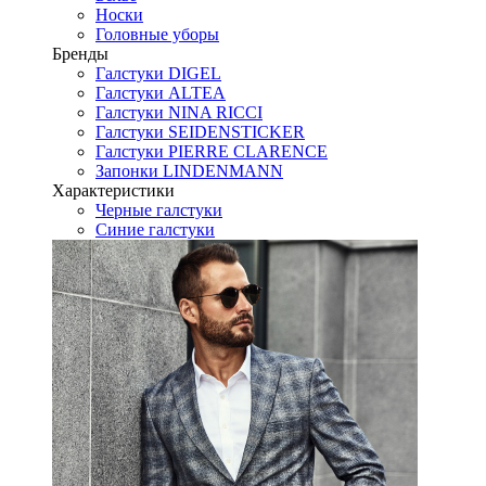
Носки
Головные уборы
Бренды
Галстуки DIGEL
Галстуки ALTEA
Галстуки NINA RICCI
Галстуки SEIDENSTICKER
Галстуки PIERRE CLARENCE
Запонки LINDENMANN
Характеристики
Черные галстуки
Синие галстуки