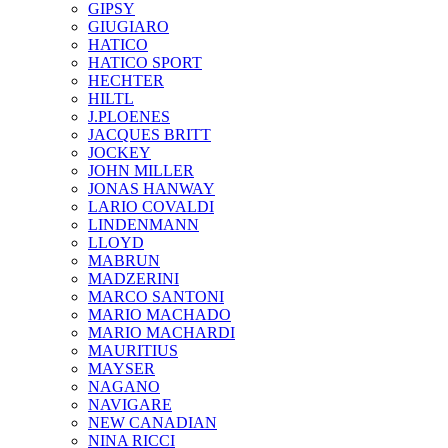
GIPSY
GIUGIARO
HATICO
HATICO SPORT
HECHTER
HILTL
J.PLOENES
JAСQUES BRITT
JOCKEY
JOHN MILLER
JONAS HANWAY
LARIO COVALDI
LINDENMANN
LLOYD
MABRUN
MADZERINI
MARCO SANTONI
MARIO MACHADO
MARIO MACHARDI
MAURITIUS
MAYSER
NAGANO
NAVIGARE
NEW CANADIAN
NINA RICCI