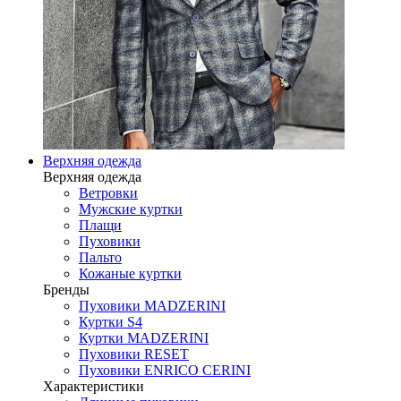
Верхняя одежда
Верхняя одежда
Ветровки
Мужские куртки
Плащи
Пуховики
Пальто
Кожаные куртки
Бренды
Пуховики MADZERINI
Куртки S4
Куртки MADZERINI
Пуховики RESET
Пуховики ENRICO CERINI
Характеристики