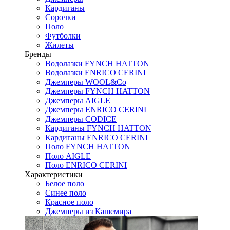
Кардиганы
Сорочки
Поло
Футболки
Жилеты
Бренды
Водолазки FYNCH HATTON
Водолазки ENRICO CERINI
Джемперы WOOL&Co
Джемперы FYNCH HATTON
Джемперы AIGLE
Джемперы ENRICO CERINI
Джемперы CODICE
Кардиганы FYNCH HATTON
Кардиганы ENRICO CERINI
Поло FYNCH HATTON
Поло AIGLE
Поло ENRICO CERINI
Характеристики
Белое поло
Синее поло
Красное поло
Джемперы из Кашемира