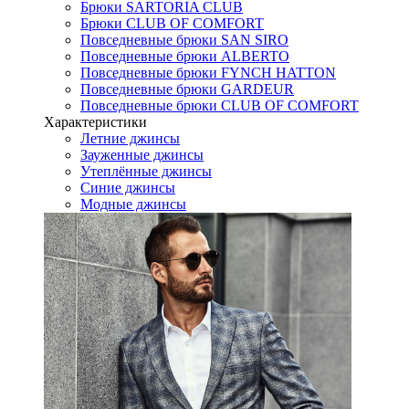
Брюки SARTORIA CLUB
Брюки CLUB OF COMFORT
Повседневные брюки SAN SIRO
Повседневные брюки ALBERTO
Повседневные брюки FYNCH HATTON
Повседневные брюки GARDEUR
Повседневные брюки CLUB OF COMFORT
Характеристики
Летние джинсы
Зауженные джинсы
Утеплённые джинсы
Синие джинсы
Модные джинсы