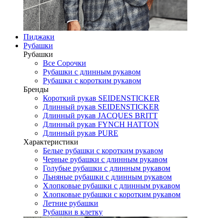
Пиджаки
Рубашки
Рубашки
Все Сорочки
Рубашки с длинным рукавом
Рубашки с коротким рукавом
Бренды
Короткий рукав SEIDENSTICKER
Длинный рукав SEIDENSTICKER
Длинный рукав JAСQUES BRITT
Длинный рукав FYNCH HATTON
Длинный рукав PURE
Характеристики
Белые рубашки с коротким рукавом
Черные рубашки с длинным рукавом
Голубые рубашки с длинным рукавом
Льняные рубашки с длинным рукавом
Хлопковые рубашки с длинным рукавом
Хлопковые рубашки с коротким рукавом
Летние рубашки
Рубашки в клетку