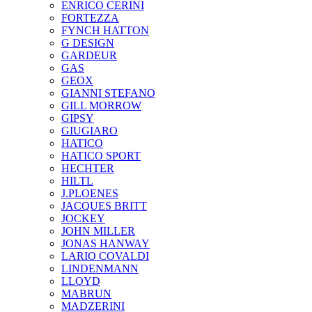
ENRICO CERINI
FORTEZZA
FYNCH HATTON
G DESIGN
GARDEUR
GAS
GEOX
GIANNI STEFANO
GILL MORROW
GIPSY
GIUGIARO
HATICO
HATICO SPORT
HECHTER
HILTL
J.PLOENES
JAСQUES BRITT
JOCKEY
JOHN MILLER
JONAS HANWAY
LARIO COVALDI
LINDENMANN
LLOYD
MABRUN
MADZERINI