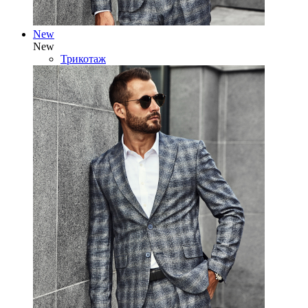
New
New
Трикотаж