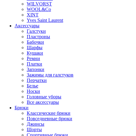
WILVORST
WOOL&Co
XINT
Yves Saint Laurent
Аксессуары
Галстуки
Пластроны
Бабочки
Шарфы
Кушаки
Ремни
Платки
Запонки
Зажимы для галстуков
Перчатки
Белье
Носки
Головные уборы
Все аксессуары
Брюки
Классические брюки
Повседневные брюки
Джинсы
Шорты
Спортивные брюки