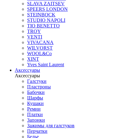
SLAVA ZAITSEV
SPEERS LONDON
STEINBOCK
STUDIO NAPOLI
TIO BENETTO
TROY
VENTI
VIVACANA
WILVORST
WOOL&Co
XINT
Yves Saint Laurent
Аксессуары
Аксессуары
Галстуки
Пластроны
Бабочки
Шарфы
Кушаки
Ремни
Платки
Запонки
Зажимы для галстуков
Перчатки
Белье