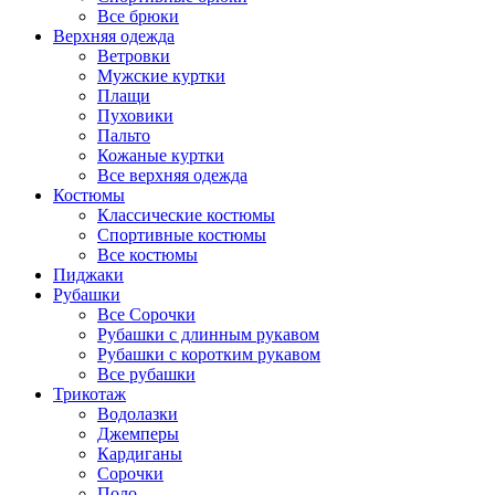
Все брюки
Верхняя одежда
Ветровки
Мужские куртки
Плащи
Пуховики
Пальто
Кожаные куртки
Все верхняя одежда
Костюмы
Классические костюмы
Спортивные костюмы
Все костюмы
Пиджаки
Рубашки
Все Сорочки
Рубашки с длинным рукавом
Рубашки с коротким рукавом
Все рубашки
Трикотаж
Водолазки
Джемперы
Кардиганы
Сорочки
Поло