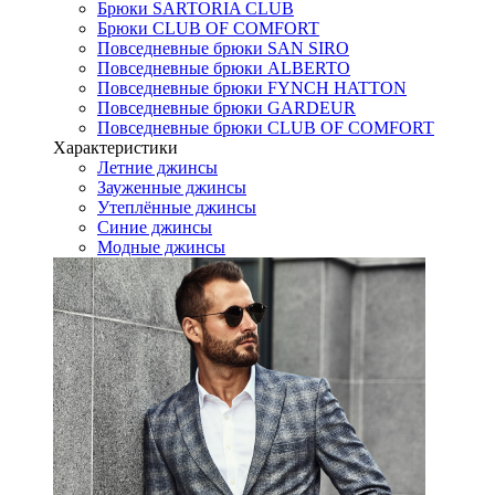
Брюки SARTORIA CLUB
Брюки CLUB OF COMFORT
Повседневные брюки SAN SIRO
Повседневные брюки ALBERTO
Повседневные брюки FYNCH HATTON
Повседневные брюки GARDEUR
Повседневные брюки CLUB OF COMFORT
Характеристики
Летние джинсы
Зауженные джинсы
Утеплённые джинсы
Синие джинсы
Модные джинсы