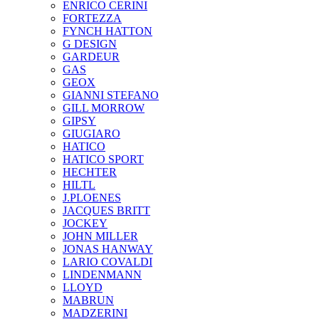
ENRICO CERINI
FORTEZZA
FYNCH HATTON
G DESIGN
GARDEUR
GAS
GEOX
GIANNI STEFANO
GILL MORROW
GIPSY
GIUGIARO
HATICO
HATICO SPORT
HECHTER
HILTL
J.PLOENES
JAСQUES BRITT
JOCKEY
JOHN MILLER
JONAS HANWAY
LARIO COVALDI
LINDENMANN
LLOYD
MABRUN
MADZERINI