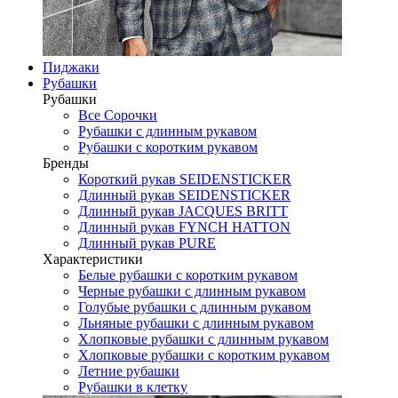
Пиджаки
Рубашки
Рубашки
Все Сорочки
Рубашки с длинным рукавом
Рубашки с коротким рукавом
Бренды
Короткий рукав SEIDENSTICKER
Длинный рукав SEIDENSTICKER
Длинный рукав JAСQUES BRITT
Длинный рукав FYNCH HATTON
Длинный рукав PURE
Характеристики
Белые рубашки с коротким рукавом
Черные рубашки с длинным рукавом
Голубые рубашки с длинным рукавом
Льняные рубашки с длинным рукавом
Хлопковые рубашки с длинным рукавом
Хлопковые рубашки с коротким рукавом
Летние рубашки
Рубашки в клетку