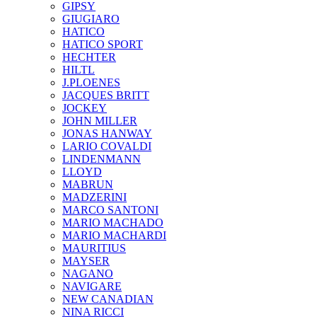
GIPSY
GIUGIARO
HATICO
HATICO SPORT
HECHTER
HILTL
J.PLOENES
JAСQUES BRITT
JOCKEY
JOHN MILLER
JONAS HANWAY
LARIO COVALDI
LINDENMANN
LLOYD
MABRUN
MADZERINI
MARCO SANTONI
MARIO MACHADO
MARIO MACHARDI
MAURITIUS
MAYSER
NAGANO
NAVIGARE
NEW CANADIAN
NINA RICCI