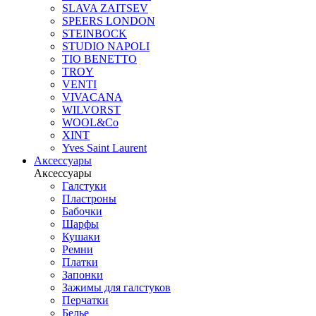
SLAVA ZAITSEV
SPEERS LONDON
STEINBOCK
STUDIO NAPOLI
TIO BENETTO
TROY
VENTI
VIVACANA
WILVORST
WOOL&Co
XINT
Yves Saint Laurent
Аксессуары
Аксессуары
Галстуки
Пластроны
Бабочки
Шарфы
Кушаки
Ремни
Платки
Запонки
Зажимы для галстуков
Перчатки
Белье