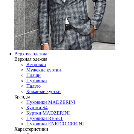
Верхняя одежда
Верхняя одежда
Ветровки
Мужские куртки
Плащи
Пуховики
Пальто
Кожаные куртки
Бренды
Пуховики MADZERINI
Куртки S4
Куртки MADZERINI
Пуховики RESET
Пуховики ENRICO CERINI
Характеристики