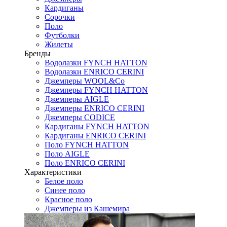
Кардиганы
Сорочки
Поло
Футболки
Жилеты
Бренды
Водолазки FYNCH HATTON
Водолазки ENRICO CERINI
Джемперы WOOL&Co
Джемперы FYNCH HATTON
Джемперы AIGLE
Джемперы ENRICO CERINI
Джемперы CODICE
Кардиганы FYNCH HATTON
Кардиганы ENRICO CERINI
Поло FYNCH HATTON
Поло AIGLE
Поло ENRICO CERINI
Характеристики
Белое поло
Синее поло
Красное поло
Джемперы из Кашемира