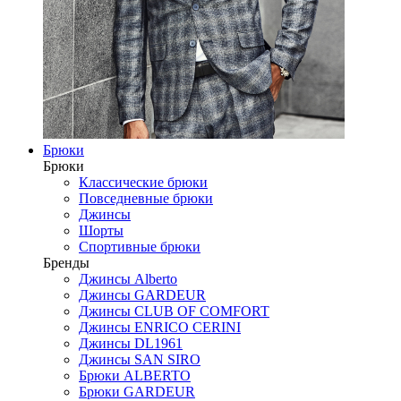
Брюки
Брюки
Классические брюки
Повседневные брюки
Джинсы
Шорты
Спортивные брюки
Бренды
Джинсы Alberto
Джинсы GARDEUR
Джинсы CLUB OF COMFORT
Джинсы ENRICO CERINI
Джинсы DL1961
Джинсы SAN SIRO
Брюки ALBERTO
Брюки GARDEUR