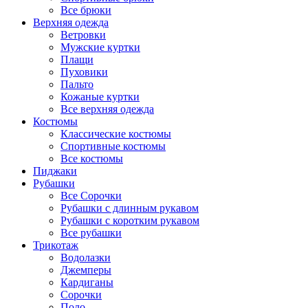
Все брюки
Верхняя одежда
Ветровки
Мужские куртки
Плащи
Пуховики
Пальто
Кожаные куртки
Все верхняя одежда
Костюмы
Классические костюмы
Спортивные костюмы
Все костюмы
Пиджаки
Рубашки
Все Сорочки
Рубашки с длинным рукавом
Рубашки с коротким рукавом
Все рубашки
Трикотаж
Водолазки
Джемперы
Кардиганы
Сорочки
Поло