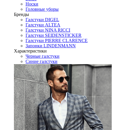
Носки
Головные уборы
Бренды
Галстуки DIGEL
Галстуки ALTEA
Галстуки NINA RICCI
Галстуки SEIDENSTICKER
Галстуки PIERRE CLARENCE
Запонки LINDENMANN
Характеристики
Черные галстуки
Синие галстуки