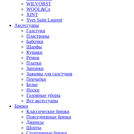
WILVORST
WOOL&Co
XINT
Yves Saint Laurent
Аксессуары
Галстуки
Пластроны
Бабочки
Шарфы
Кушаки
Ремни
Платки
Запонки
Зажимы для галстуков
Перчатки
Белье
Носки
Головные уборы
Все аксессуары
Брюки
Классические брюки
Повседневные брюки
Джинсы
Шорты
Спортивные брюки