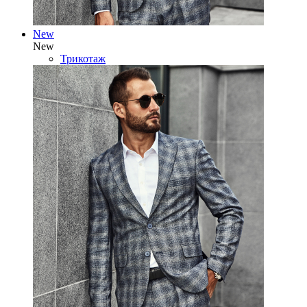
New
New
Трикотаж