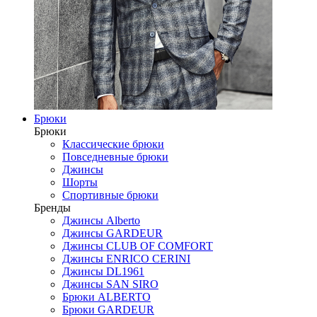
Брюки
Брюки
Классические брюки
Повседневные брюки
Джинсы
Шорты
Спортивные брюки
Бренды
Джинсы Alberto
Джинсы GARDEUR
Джинсы CLUB OF COMFORT
Джинсы ENRICO CERINI
Джинсы DL1961
Джинсы SAN SIRO
Брюки ALBERTO
Брюки GARDEUR