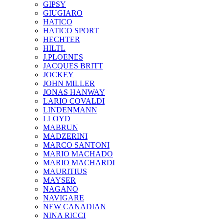
GIPSY
GIUGIARO
HATICO
HATICO SPORT
HECHTER
HILTL
J.PLOENES
JAСQUES BRITT
JOCKEY
JOHN MILLER
JONAS HANWAY
LARIO COVALDI
LINDENMANN
LLOYD
MABRUN
MADZERINI
MARCO SANTONI
MARIO MACHADO
MARIO MACHARDI
MAURITIUS
MAYSER
NAGANO
NAVIGARE
NEW CANADIAN
NINA RICCI