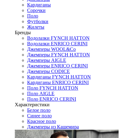
Кардиганы
Сорочки
Поло
Футболки
Жилеты
Бренды
Водолазки FYNCH HATTON
Водолазки ENRICO CERINI
Джемперы WOOL&Co
Джемперы FYNCH HATTON
Джемперы AIGLE
Джемперы ENRICO CERINI
Джемперы CODICE
Кардиганы FYNCH HATTON
Кардиганы ENRICO CERINI
Поло FYNCH HATTON
Поло AIGLE
Поло ENRICO CERINI
Характеристики
Белое поло
Синее поло
Красное поло
Джемперы из Кашемира