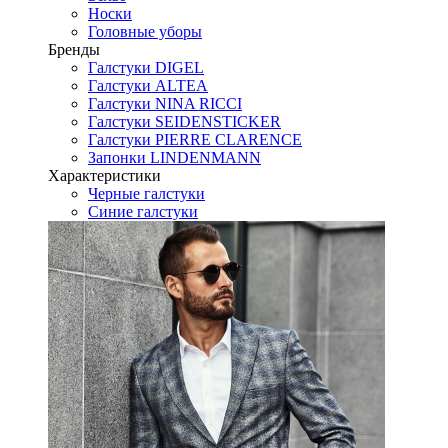
Носки
Головные уборы
Бренды
Галстуки DIGEL
Галстуки ALTEA
Галстуки NINA RICCI
Галстуки SEIDENSTICKER
Галстуки PIERRE CLARENCE
Запонки LINDENMANN
Характеристики
Черные галстуки
Синие галстуки