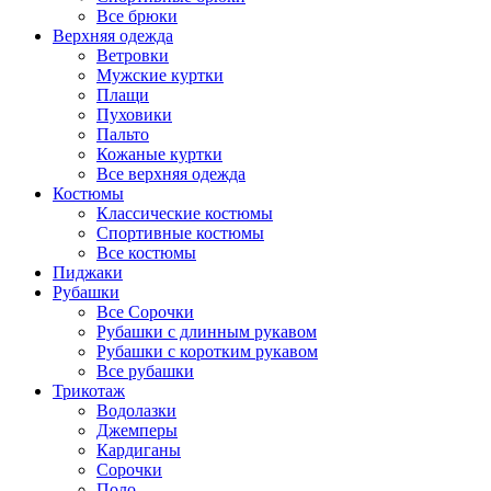
Все брюки
Верхняя одежда
Ветровки
Мужские куртки
Плащи
Пуховики
Пальто
Кожаные куртки
Все верхняя одежда
Костюмы
Классические костюмы
Спортивные костюмы
Все костюмы
Пиджаки
Рубашки
Все Сорочки
Рубашки с длинным рукавом
Рубашки с коротким рукавом
Все рубашки
Трикотаж
Водолазки
Джемперы
Кардиганы
Сорочки
Поло