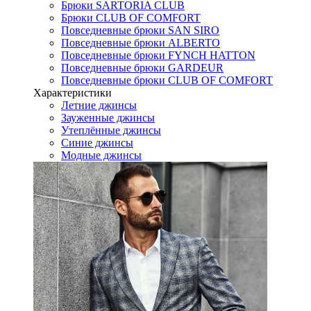
Брюки SARTORIA CLUB
Брюки CLUB OF COMFORT
Повседневные брюки SAN SIRO
Повседневные брюки ALBERTO
Повседневные брюки FYNCH HATTON
Повседневные брюки GARDEUR
Повседневные брюки CLUB OF COMFORT
Характеристики
Летние джинсы
Зауженные джинсы
Утеплённые джинсы
Синие джинсы
Модные джинсы