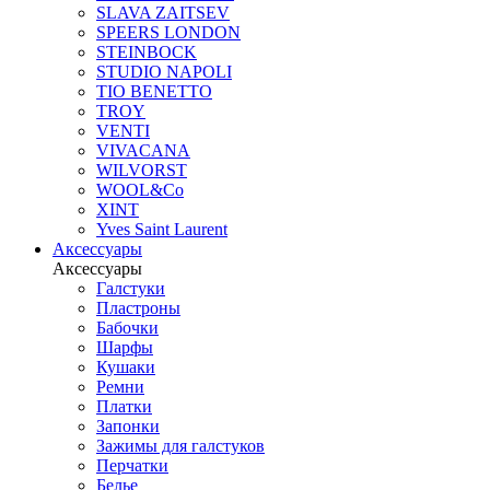
SLAVA ZAITSEV
SPEERS LONDON
STEINBOCK
STUDIO NAPOLI
TIO BENETTO
TROY
VENTI
VIVACANA
WILVORST
WOOL&Co
XINT
Yves Saint Laurent
Аксессуары
Аксессуары
Галстуки
Пластроны
Бабочки
Шарфы
Кушаки
Ремни
Платки
Запонки
Зажимы для галстуков
Перчатки
Белье