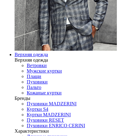
Верхняя одежда
Верхняя одежда
Ветровки
Мужские куртки
Плащи
Пуховики
Пальто
Кожаные куртки
Бренды
Пуховики MADZERINI
Куртки S4
Куртки MADZERINI
Пуховики RESET
Пуховики ENRICO CERINI
Характеристики