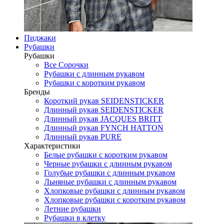
Пиджаки
Рубашки
Рубашки
Все Сорочки
Рубашки с длинным рукавом
Рубашки с коротким рукавом
Бренды
Короткий рукав SEIDENSTICKER
Длинный рукав SEIDENSTICKER
Длинный рукав JAСQUES BRITT
Длинный рукав FYNCH HATTON
Длинный рукав PURE
Характеристики
Белые рубашки с коротким рукавом
Черные рубашки с длинным рукавом
Голубые рубашки с длинным рукавом
Льняные рубашки с длинным рукавом
Хлопковые рубашки с длинным рукавом
Хлопковые рубашки с коротким рукавом
Летние рубашки
Рубашки в клетку