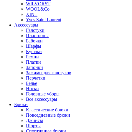
WILVORST
WOOL&Co
XINT
Yves Saint Laurent
Аксессуары
Галстуки
Пластроны
Бабочки
Шарфы
Кушаки
Ремни
Платки
Запонки
Зажимы для галстуков
Перчатки
Белье
Носки
Головные уборы
Все аксессуары
Брюки
Классические брюки
Повседневные брюки
Джинсы
Шорты
Спортивные брюки