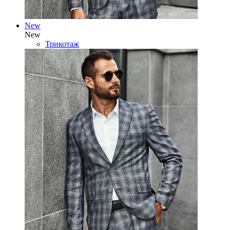
New
New
Трикотаж