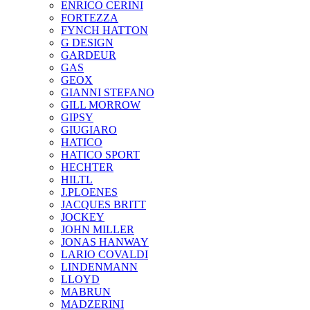
ENRICO CERINI
FORTEZZA
FYNCH HATTON
G DESIGN
GARDEUR
GAS
GEOX
GIANNI STEFANO
GILL MORROW
GIPSY
GIUGIARO
HATICO
HATICO SPORT
HECHTER
HILTL
J.PLOENES
JAСQUES BRITT
JOCKEY
JOHN MILLER
JONAS HANWAY
LARIO COVALDI
LINDENMANN
LLOYD
MABRUN
MADZERINI