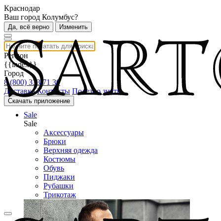
Краснодар
Ваш город Колумбус?
Да, всё верно
Изменить
Регион
{{index}}
Город
8 (800) 333 71 30
Доставка
Контакты
Полезно знать
Скачать приложение
Sale
Sale
Аксессуары
Брюки
Верхняя одежда
Костюмы
Обувь
Пиджаки
Рубашки
Трикотаж