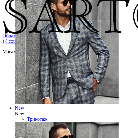
Обратная связь
{{ count }}
Магазин брендовой мужской одежды
New
New
Трикотаж