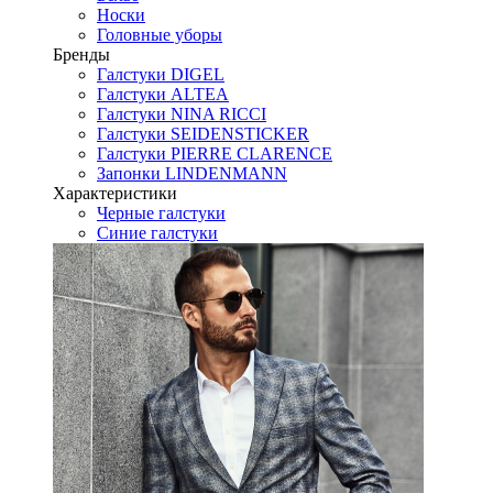
Носки
Головные уборы
Бренды
Галстуки DIGEL
Галстуки ALTEA
Галстуки NINA RICCI
Галстуки SEIDENSTICKER
Галстуки PIERRE CLARENCE
Запонки LINDENMANN
Характеристики
Черные галстуки
Синие галстуки