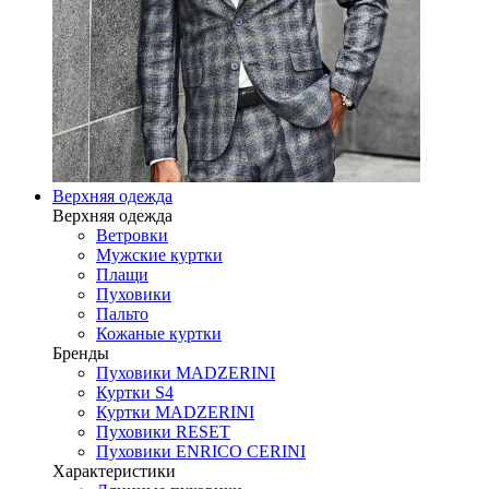
Верхняя одежда
Верхняя одежда
Ветровки
Мужские куртки
Плащи
Пуховики
Пальто
Кожаные куртки
Бренды
Пуховики MADZERINI
Куртки S4
Куртки MADZERINI
Пуховики RESET
Пуховики ENRICO CERINI
Характеристики