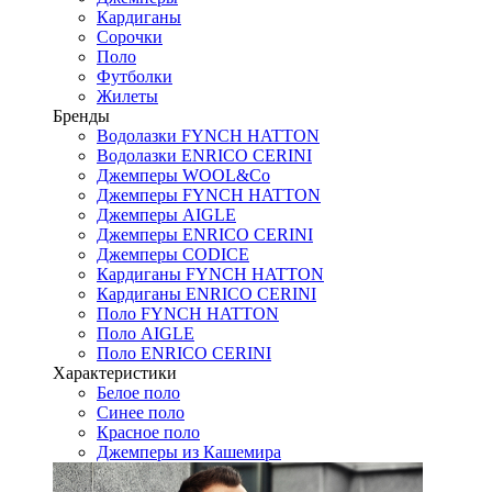
Кардиганы
Сорочки
Поло
Футболки
Жилеты
Бренды
Водолазки FYNCH HATTON
Водолазки ENRICO CERINI
Джемперы WOOL&Co
Джемперы FYNCH HATTON
Джемперы AIGLE
Джемперы ENRICO CERINI
Джемперы CODICE
Кардиганы FYNCH HATTON
Кардиганы ENRICO CERINI
Поло FYNCH HATTON
Поло AIGLE
Поло ENRICO CERINI
Характеристики
Белое поло
Синее поло
Красное поло
Джемперы из Кашемира