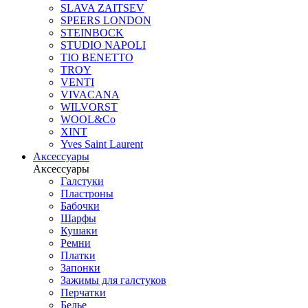
SLAVA ZAITSEV
SPEERS LONDON
STEINBOCK
STUDIO NAPOLI
TIO BENETTO
TROY
VENTI
VIVACANA
WILVORST
WOOL&Co
XINT
Yves Saint Laurent
Аксессуары
Аксессуары
Галстуки
Пластроны
Бабочки
Шарфы
Кушаки
Ремни
Платки
Запонки
Зажимы для галстуков
Перчатки
Белье