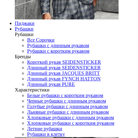
Пиджаки
Рубашки
Рубашки
Все Сорочки
Рубашки с длинным рукавом
Рубашки с коротким рукавом
Бренды
Короткий рукав SEIDENSTICKER
Длинный рукав SEIDENSTICKER
Длинный рукав JAСQUES BRITT
Длинный рукав FYNCH HATTON
Длинный рукав PURE
Характеристики
Белые рубашки с коротким рукавом
Черные рубашки с длинным рукавом
Голубые рубашки с длинным рукавом
Льняные рубашки с длинным рукавом
Хлопковые рубашки с длинным рукавом
Хлопковые рубашки с коротким рукавом
Летние рубашки
Рубашки в клетку