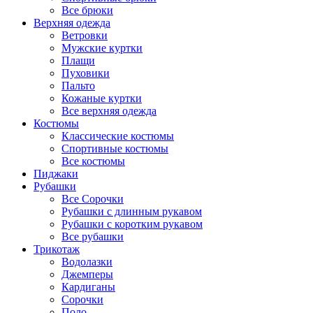
Все брюки
Верхняя одежда
Ветровки
Мужские куртки
Плащи
Пуховики
Пальто
Кожаные куртки
Все верхняя одежда
Костюмы
Классические костюмы
Спортивные костюмы
Все костюмы
Пиджаки
Рубашки
Все Сорочки
Рубашки с длинным рукавом
Рубашки с коротким рукавом
Все рубашки
Трикотаж
Водолазки
Джемперы
Кардиганы
Сорочки
Поло