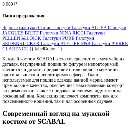
8 980 ₽
Наши предложения
Черные галстуки
Синие галстуки
Галстуки ALTEA
Галстуки
JAСQUES BRITT
Галстуки NINA RICCI
Галстуки
PELLENS&LOICK
Галстуки PURE
Галстуки
SEIDENSTICKER
Галстуки ATELIER F&B
Галстуки PIERRE
CLARENCE
{{ labelButton }}
Каждый костюм SCABAL - это совершенство в мельчайших
деталях, безупречный пошив по фигуре и неповторимый,
элегантный дизайн, придающие стилю любого мужчины
оригинальности и неповторимого флера. Ткани,
используемые для пошива одежды данной марки, имеют
премиальное качество, обеспечивая максимальный комфорт
во время носки, а также придавая внешнему виду костюма
роскошный вид. Коллекция включает комплекты как для
повседневного ношения, так и для особенных случаев.
Современный взгляд на мужской
костюм от SCABAL