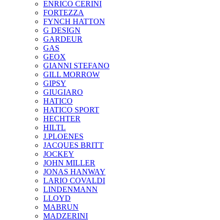
ENRICO CERINI
FORTEZZA
FYNCH HATTON
G DESIGN
GARDEUR
GAS
GEOX
GIANNI STEFANO
GILL MORROW
GIPSY
GIUGIARO
HATICO
HATICO SPORT
HECHTER
HILTL
J.PLOENES
JAСQUES BRITT
JOCKEY
JOHN MILLER
JONAS HANWAY
LARIO COVALDI
LINDENMANN
LLOYD
MABRUN
MADZERINI