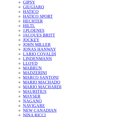
GIPSY
GIUGIARO
HATICO
HATICO SPORT
HECHTER
HILTL
J.PLOENES
JAСQUES BRITT
JOCKEY
JOHN MILLER
JONAS HANWAY
LARIO COVALDI
LINDENMANN
LLOYD
MABRUN
MADZERINI
MARCO SANTONI
MARIO MACHADO
MARIO MACHARDI
MAURITIUS
MAYSER
NAGANO
NAVIGARE
NEW CANADIAN
NINA RICCI