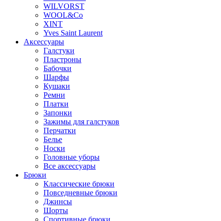
WILVORST
WOOL&Co
XINT
Yves Saint Laurent
Аксессуары
Галстуки
Пластроны
Бабочки
Шарфы
Кушаки
Ремни
Платки
Запонки
Зажимы для галстуков
Перчатки
Белье
Носки
Головные уборы
Все аксессуары
Брюки
Классические брюки
Повседневные брюки
Джинсы
Шорты
Спортивные брюки