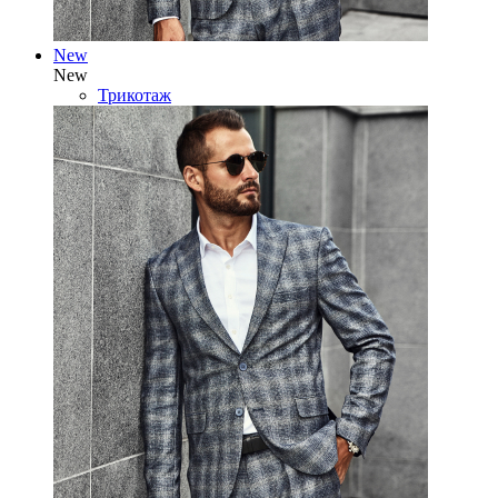
New
New
Трикотаж