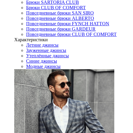
Брюки SARTORIA CLUB
Брюки CLUB OF COMFORT
Повседневные брюки SAN SIRO
Повседневные брюки ALBERTO
Повседневные брюки FYNCH HATTON
Повседневные брюки GARDEUR
Повседневные брюки CLUB OF COMFORT
Характеристики
Летние джинсы
Зауженные джинсы
Утеплённые джинсы
Синие джинсы
Модные джинсы