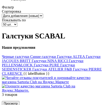
Фильтр
Сортировка
Показывать по
Галстуки SCABAL
Наши предложения
Черные галстуки
Синие галстуки
Галстуки ALTEA
Галстуки
JAСQUES BRITT
Галстуки NINA RICCI
Галстуки
PELLENS&LOICK
Галстуки PURE
Галстуки
SEIDENSTICKER
Галстуки ATELIER F&B
Галстуки PIERRE
CLARENCE
{{ labelButton }}
3 товаров
Просмотр