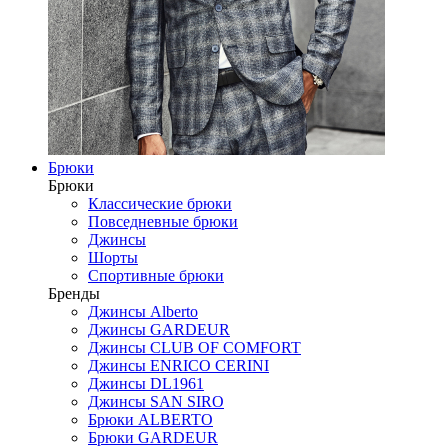
Брюки
Брюки
Классические брюки
Повседневные брюки
Джинсы
Шорты
Спортивные брюки
Бренды
Джинсы Alberto
Джинсы GARDEUR
Джинсы CLUB OF COMFORT
Джинсы ENRICO CERINI
Джинсы DL1961
Джинсы SAN SIRO
Брюки ALBERTO
Брюки GARDEUR