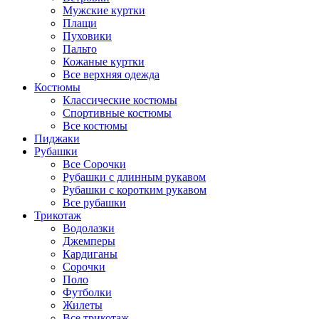
Мужские куртки
Плащи
Пуховики
Пальто
Кожаные куртки
Все верхняя одежда
Костюмы
Классические костюмы
Спортивные костюмы
Все костюмы
Пиджаки
Рубашки
Все Сорочки
Рубашки с длинным рукавом
Рубашки с коротким рукавом
Все рубашки
Трикотаж
Водолазки
Джемперы
Кардиганы
Сорочки
Поло
Футболки
Жилеты
Все трикотаж