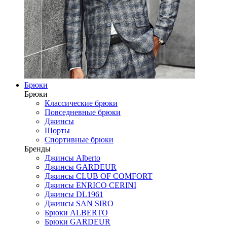
Брюки
Брюки
Классические брюки
Повседневные брюки
Джинсы
Шорты
Спортивные брюки
Бренды
Джинсы Alberto
Джинсы GARDEUR
Джинсы CLUB OF COMFORT
Джинсы ENRICO CERINI
Джинсы DL1961
Джинсы SAN SIRO
Брюки ALBERTO
Брюки GARDEUR