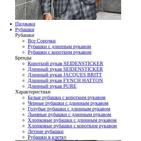
Пиджаки
Рубашки
Рубашки
Все Сорочки
Рубашки с длинным рукавом
Рубашки с коротким рукавом
Бренды
Короткий рукав SEIDENSTICKER
Длинный рукав SEIDENSTICKER
Длинный рукав JAСQUES BRITT
Длинный рукав FYNCH HATTON
Длинный рукав PURE
Характеристики
Белые рубашки с коротким рукавом
Черные рубашки с длинным рукавом
Голубые рубашки с длинным рукавом
Льняные рубашки с длинным рукавом
Хлопковые рубашки с длинным рукавом
Хлопковые рубашки с коротким рукавом
Летние рубашки
Рубашки в клетку