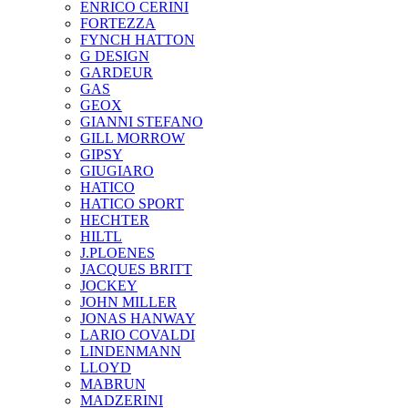
ENRICO CERINI
FORTEZZA
FYNCH HATTON
G DESIGN
GARDEUR
GAS
GEOX
GIANNI STEFANO
GILL MORROW
GIPSY
GIUGIARO
HATICO
HATICO SPORT
HECHTER
HILTL
J.PLOENES
JAСQUES BRITT
JOCKEY
JOHN MILLER
JONAS HANWAY
LARIO COVALDI
LINDENMANN
LLOYD
MABRUN
MADZERINI