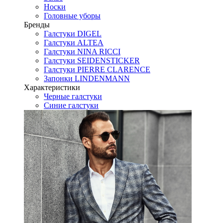
Носки
Головные уборы
Бренды
Галстуки DIGEL
Галстуки ALTEA
Галстуки NINA RICCI
Галстуки SEIDENSTICKER
Галстуки PIERRE CLARENCE
Запонки LINDENMANN
Характеристики
Черные галстуки
Синие галстуки