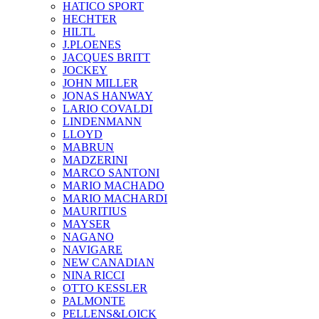
HATICO SPORT
HECHTER
HILTL
J.PLOENES
JAСQUES BRITT
JOCKEY
JOHN MILLER
JONAS HANWAY
LARIO COVALDI
LINDENMANN
LLOYD
MABRUN
MADZERINI
MARCO SANTONI
MARIO MACHADO
MARIO MACHARDI
MAURITIUS
MAYSER
NAGANO
NAVIGARE
NEW CANADIAN
NINA RICCI
OTTO KESSLER
PALMONTE
PELLENS&LOICK