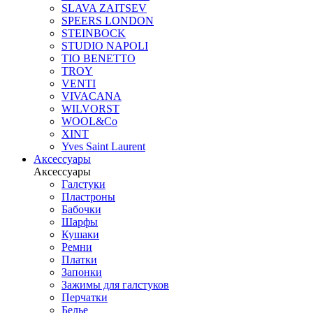
SLAVA ZAITSEV
SPEERS LONDON
STEINBOCK
STUDIO NAPOLI
TIO BENETTO
TROY
VENTI
VIVACANA
WILVORST
WOOL&Co
XINT
Yves Saint Laurent
Аксессуары
Аксессуары
Галстуки
Пластроны
Бабочки
Шарфы
Кушаки
Ремни
Платки
Запонки
Зажимы для галстуков
Перчатки
Белье