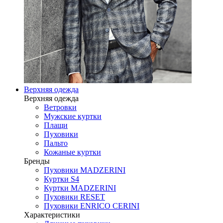
Верхняя одежда
Верхняя одежда
Ветровки
Мужские куртки
Плащи
Пуховики
Пальто
Кожаные куртки
Бренды
Пуховики MADZERINI
Куртки S4
Куртки MADZERINI
Пуховики RESET
Пуховики ENRICO CERINI
Характеристики