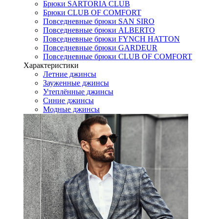
Брюки SARTORIA CLUB
Брюки CLUB OF COMFORT
Повседневные брюки SAN SIRO
Повседневные брюки ALBERTO
Повседневные брюки FYNCH HATTON
Повседневные брюки GARDEUR
Повседневные брюки CLUB OF COMFORT
Характеристики
Летние джинсы
Зауженные джинсы
Утеплённые джинсы
Синие джинсы
Модные джинсы