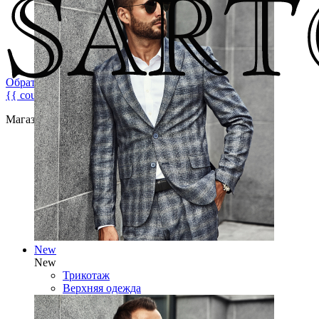
Обратная связь
{{ count }}
Магазин брендовой мужской одежды
New
New
Трикотаж
Верхняя одежда