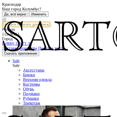
Краснодар
Ваш город Колумбус?
Да, всё верно
Изменить
Регион
{{index}}
Город
8 (800) 333 71 30
Доставка
Контакты
Полезно знать
Скачать приложение
Sale
Sale
Аксессуары
Брюки
Верхняя одежда
Костюмы
Обувь
Пиджаки
Рубашки
Трикотаж